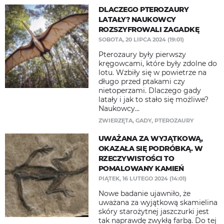
DLACZEGO PTEROZAURY
LATAŁY? NAUKOWCY
ROZSZYFROWALI ZAGADKĘ
SOBOTA, 20 LIPCA 2024 (19:01)
Pterozaury były pierwszy
kręgowcami, które były zdolne do
lotu. Wzbiły się w powietrze na
długo przed ptakami czy
nietoperzami. Dlaczego gady
latały i jak to stało się możliwe?
Naukowcy...
ZWIERZĘTA
,
GADY
,
PTEROZAURY
UWAŻANA ZA WYJĄTKOWĄ,
OKAZAŁA SIĘ PODRÓBKĄ. W
RZECZYWISTOŚCI TO
POMALOWANY KAMIEŃ
PIĄTEK, 16 LUTEGO 2024 (14:01)
Nowe badanie ujawniło, że
uważana za wyjątkową skamielina
skóry starożytnej jaszczurki jest
tak naprawdę zwykłą farbą. Do tej