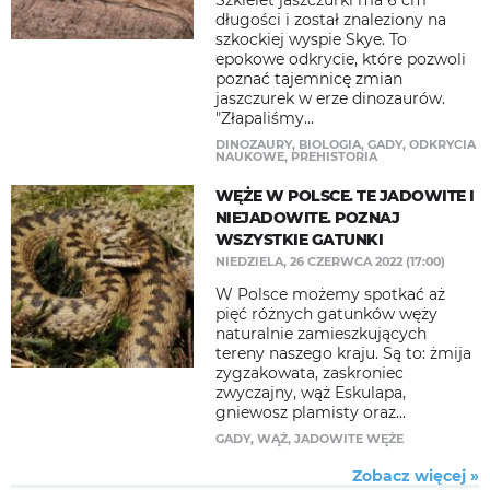
Szkielet jaszczurki ma 6 cm
długości i został znaleziony na
szkockiej wyspie Skye. To
epokowe odkrycie, które pozwoli
poznać tajemnicę zmian
jaszczurek w erze dinozaurów.
"Złapaliśmy...
DINOZAURY
,
BIOLOGIA
,
GADY
,
ODKRYCIA
NAUKOWE
,
PREHISTORIA
WĘŻE W POLSCE. TE JADOWITE I
NIEJADOWITE. POZNAJ
WSZYSTKIE GATUNKI
NIEDZIELA, 26 CZERWCA 2022 (17:00)
W Polsce możemy spotkać aż
pięć różnych gatunków węży
naturalnie zamieszkujących
tereny naszego kraju. Są to: żmija
zygzakowata, zaskroniec
zwyczajny, wąż Eskulapa,
gniewosz plamisty oraz...
GADY
,
WĄŻ
,
JADOWITE WĘŻE
Zobacz więcej »