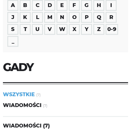
A
B
C
D
E
F
G
H
I
J
K
L
M
N
O
P
Q
R
S
T
U
V
W
X
Y
Z
0-9
_
GADY
WSZYSTKIE
(7)
WIADOMOŚCI
(7)
WIADOMOŚCI (7)