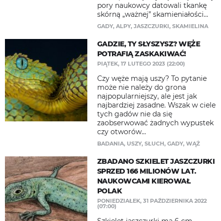
pory naukowcy datowali tkankę
skórną „ważnej” skamieniałości...
GADY
,
ALPY
,
JASZCZURKI
,
SKAMIELINA
GADZIE, TY SŁYSZYSZ? WĘŻE
POTRAFIĄ ZASKAKIWAĆ!
PIĄTEK, 17 LUTEGO 2023 (22:00)
Czy węże mają uszy? To pytanie
może nie należy do grona
najpopularniejszy, ale jest jak
najbardziej zasadne. Wszak w ciele
tych gadów nie da się
zaobserwować żadnych wypustek
czy otworów...
BADANIA
,
USZY
,
SŁUCH
,
GADY
,
WĄŻ
ZBADANO SZKIELET JASZCZURKI
SPRZED 166 MILIONÓW LAT.
NAUKOWCAMI KIEROWAŁ
POLAK
PONIEDZIAŁEK, 31 PAŹDZIERNIKA 2022
(07:00)