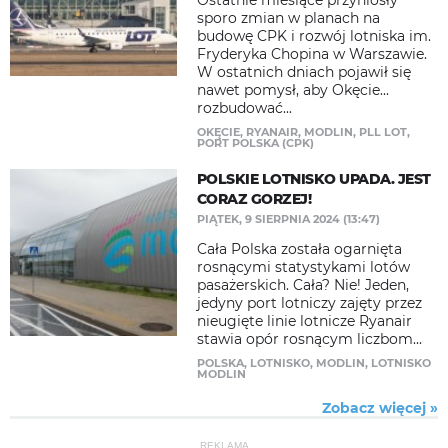
Ostatnie miesiące przyniosły
sporo zmian w planach na
budowę CPK i rozwój lotniska im.
Fryderyka Chopina w Warszawie.
W ostatnich dniach pojawił się
nawet pomysł, aby Okęcie...
rozbudować...
OKĘCIE
,
RYANAIR
,
MODLIN
,
PLL LOT
,
PORT POLSKA (CPK)
POLSKIE LOTNISKO UPADA. JEST
CORAZ GORZEJ!
PIĄTEK, 9 SIERPNIA 2024 (13:47)
Cała Polska została ogarnięta
rosnącymi statystykami lotów
pasażerskich. Cała? Nie! Jeden,
jedyny port lotniczy zajęty przez
nieugięte linie lotnicze Ryanair
stawia opór rosnącym liczbom...
POLSKA
,
LOTNISKO
,
MODLIN
,
LOTNISKO
MODLIN
Zobacz więcej »
REKLAMA