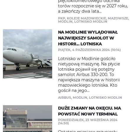
pięciokilometrowego odcinka
torów rozpocznie się w 2027 roku,
a zakończy dwa lata...
PKP
,
KOLEJE MAZOWIECKIE
,
MAZOWSZE
,
MODLIN
,
LOTNISKO MODLIN
NA MODLINIE WYLĄDOWAŁ
NAJWIĘKSZY SAMOLOT W
HISTORII... LOTNISKA
PIĄTEK, 4 PAŹDZIERNIKA 2024 (10:14)
Lotnisko w Modlinie gościło
nietypową maszynę. Na płycie
lotniska pojawił się potężny
samolot Airbus 330-200. To
największa maszyna w historii
mazowieckiego lotniska. Kto
gościł na jego...
AIRBUS
,
MODLIN
,
LOTNISKO MODLIN
DUŻE ZMIANY NA OKĘCIU. MA
POWSTAĆ NOWY TERMINAL
PONIEDZIAŁEK, 23 WRZEŚNIA 2024
(14:50)