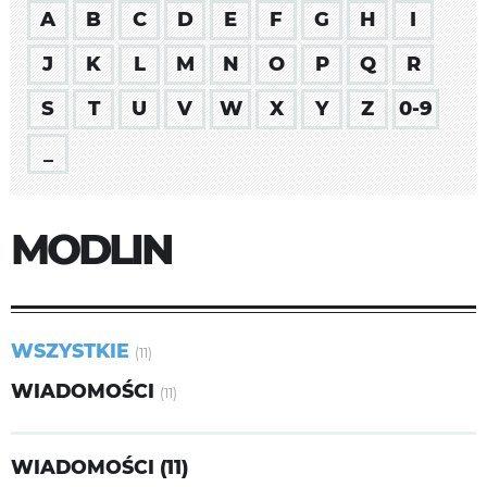
A
B
C
D
E
F
G
H
I
J
K
L
M
N
O
P
Q
R
S
T
U
V
W
X
Y
Z
0-9
_
MODLIN
WSZYSTKIE
(11)
WIADOMOŚCI
(11)
WIADOMOŚCI (11)