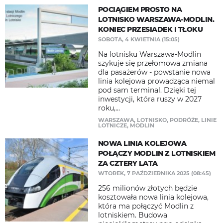
POCIĄGIEM PROSTO NA
LOTNISKO WARSZAWA-MODLIN.
KONIEC PRZESIADEK I TŁOKU
SOBOTA, 4 KWIETNIA (15:05)
Na lotnisku Warszawa-Modlin
szykuje się przełomowa zmiana
dla pasażerów - powstanie nowa
linia kolejowa prowadząca niemal
pod sam terminal. Dzięki tej
inwestycji, która ruszy w 2027
roku,...
WARSZAWA
,
LOTNISKO
,
PODRÓŻE
,
LINIE
LOTNICZE
,
MODLIN
NOWA LINIA KOLEJOWA
POŁĄCZY MODLIN Z LOTNISKIEM
ZA CZTERY LATA
WTOREK, 7 PAŹDZIERNIKA 2025 (08:45)
256 milionów złotych będzie
kosztowała nowa linia kolejowa,
która ma połączyć Modlin z
lotniskiem. Budowa