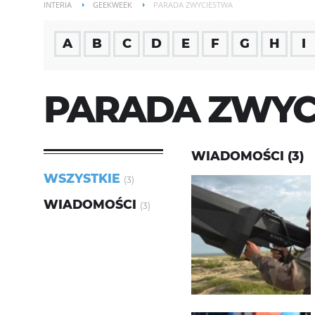
INTERIA
GEEKWEEK
PARADA ZWYCIĘSTWA
A
B
C
D
E
F
G
H
I
PARADA ZWYC
WIADOMOŚCI (3)
WSZYSTKIE
(3)
WIADOMOŚCI
(3)