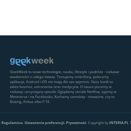
GeekWeek to nowe technologie, nauka, lifestyle i podróże - ciekawe
wiadomości z całego świata. Testujemy smartfony, polecamy
aplikacje, Android i iOS nie mają dla nas tajemnic. Nasz konik to
także kosmos, astronomia oraz medycyna. O nauce piszemy w
ciekawy i przystępny sposób. Oglądamy seriale Netflixa, żyjemy w
Metaverse i na Facebooku. Kochamy samoloty - nieważne, czy to
Boeing, Airbus albo F-16.
ę
Regulaminu
.
Ustawienia preferencji.
Prywatność
. Copyright by
INTERIA.PL
1