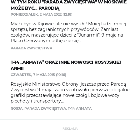
W TYM ROKU "PARADA ZWYCIĘSTWA" W MOSKWIE
MOŻE BYĆ... PARODIĄ
PONIEDZIAŁEK, 2 MAJA 2022 (12:18)
Miała być w Kijowie, ale nie wyszło! Mniej ludzi, mniej
sprzętu, bez zagranicznych przywódców. Zamiast
czołgów, maszerujące dzieci z "Junarmii". 9 maja na
Placu Czerwonym odbędzie się...
PARADA ZWYCIĘSTWA
T-14 „ARMATA” ORAZ INNE NOWOŚCI ROSYJSKIEJ
ARMII
CZWARTEK, 7 MAJA 2015 (10:16)
Rosyjskie Ministerstwo Obrony, jeszcze przed Paradą
Zwycięstwa 9 maja, zaprezentowało pierwsze oficjalne
grafiki przedstawiające nowe czołgi, bojowe wozy
piechoty i transportery...
ROSJA
,
PARADA ZWYCIĘSTWA
,
T-14 ARMATA
REKLAMA