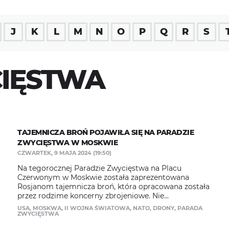
J
K
L
M
N
O
P
Q
R
S
IĘSTWA
TAJEMNICZA BROŃ POJAWIŁA SIĘ NA PARADZIE
ZWYCIĘSTWA W MOSKWIE
CZWARTEK, 9 MAJA 2024 (19:50)
Na tegorocznej Paradzie Zwycięstwa na Placu
Czerwonym w Moskwie została zaprezentowana
Rosjanom tajemnicza broń, która opracowana została
przez rodzime koncerny zbrojeniowe. Nie...
USA
,
MOSKWA
,
II WOJNA ŚWIATOWA
,
NATO
,
DRONY
,
PARADA
ZWYCIĘSTWA