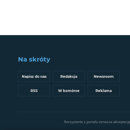
Na skróty
Napisz do nas
Redakcja
Newsroom
RSS
W komórce
Reklama
Korzystanie z portalu oznacza akceptacj