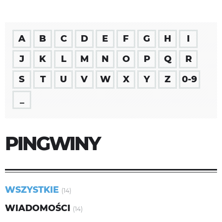
A
B
C
D
E
F
G
H
I
J
K
L
M
N
O
P
Q
R
S
T
U
V
W
X
Y
Z
0-9
_
PINGWINY
WSZYSTKIE
(14)
WIADOMOŚCI
(14)