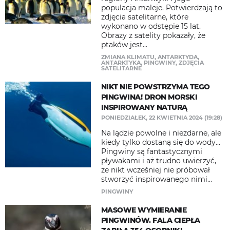
populacja maleje. Potwierdzają to
zdjęcia satelitarne, które
wykonano w odstępie 15 lat.
Obrazy z satelity pokazały, że
ptaków jest...
ZMIANA KLIMATU
,
ANTARKTYDA
,
ANTARKTYKA
,
PINGWINY
,
ZDJĘCIA
SATELITARNE
NIKT NIE POWSTRZYMA TEGO
PINGWINA! DRON MORSKI
INSPIROWANY NATURĄ
PONIEDZIAŁEK, 22 KWIETNIA 2024 (19:28)
Na lądzie powolne i niezdarne, ale
kiedy tylko dostaną się do wody...
Pingwiny są fantastycznymi
pływakami i aż trudno uwierzyć,
że nikt wcześniej nie próbował
stworzyć inspirowanego nimi...
PINGWINY
MASOWE WYMIERANIE
PINGWINÓW. FALA CIEPŁA