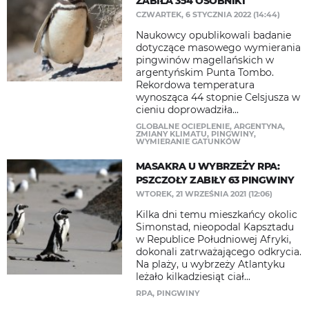
ZABIŁA 354 OSOBNIKI
CZWARTEK, 6 STYCZNIA 2022 (14:44)
Naukowcy opublikowali badanie
dotyczące masowego wymierania
pingwinów magellańskich w
argentyńskim Punta Tombo.
Rekordowa temperatura
wynosząca 44 stopnie Celsjusza w
cieniu doprowadziła...
GLOBALNE OCIEPLENIE
,
ARGENTYNA
,
ZMIANY KLIMATU
,
PINGWINY
,
WYMIERANIE GATUNKÓW
MASAKRA U WYBRZEŻY RPA:
PSZCZOŁY ZABIŁY 63 PINGWINY
WTOREK, 21 WRZEŚNIA 2021 (12:06)
Kilka dni temu mieszkańcy okolic
Simonstad, nieopodal Kapsztadu
w Republice Południowej Afryki,
dokonali zatrważającego odkrycia.
Na plaży, u wybrzeży Atlantyku
leżało kilkadziesiąt ciał...
RPA
,
PINGWINY