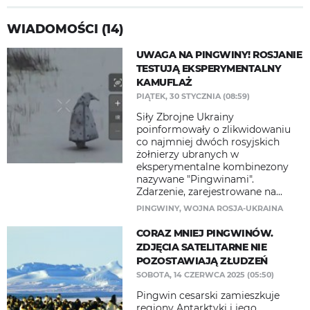
WIADOMOŚCI (14)
UWAGA NA PINGWINY! ROSJANIE
TESTUJĄ EKSPERYMENTALNY
KAMUFLAŻ
PIĄTEK, 30 STYCZNIA (08:59)
Siły Zbrojne Ukrainy
poinformowały o zlikwidowaniu
co najmniej dwóch rosyjskich
żołnierzy ubranych w
eksperymentalne kombinezony
nazywane "Pingwinami".
Zdarzenie, zarejestrowane na...
PINGWINY
,
WOJNA ROSJA-UKRAINA
CORAZ MNIEJ PINGWINÓW.
ZDJĘCIA SATELITARNE NIE
POZOSTAWIAJĄ ZŁUDZEŃ
SOBOTA, 14 CZERWCA 2025 (05:50)
Pingwin cesarski zamieszkuje
regiony Antarktyki i jego