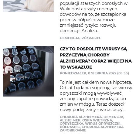
populacji starszych dorosłych w
Walii dostarczyły mocnych
dowodów na to, że szczepionka
przeciw półpaścowi może
zmniejszać ryzyko rozwoju
demencji. Analiza...
DEMENCJA
,
PÓŁPASIEC
CZY TO POSPOLITE WIRUSY SĄ
PRZYCZYNĄ CHOROBY
ALZHEIMERA? CORAZ WIĘCEJ NA
TO WSKAZUJE
PONIEDZIAŁEK, 8 SIERPNIA 2022 (05:55)
To nie jest całkiem nowa hipoteza.
Od lat badania sugerują, że wirusy
opryszczki mogą wywoływać
zmiany zapalne prowadzące do
zmian w mózgu. Teraz doszedł
nowy podejrzany - wirus ospy...
CHOROBA ALZHEIMERA
,
DEMENCJA
,
ALZHEIMER
,
OSPA WIETRZNA
,
OPRYSZCZKA
,
WIRUS OPRYSZCZKI
,
PÓŁPASIEC
,
CHOROBA ALZHEIMERA
ZAPOBIEGANIE