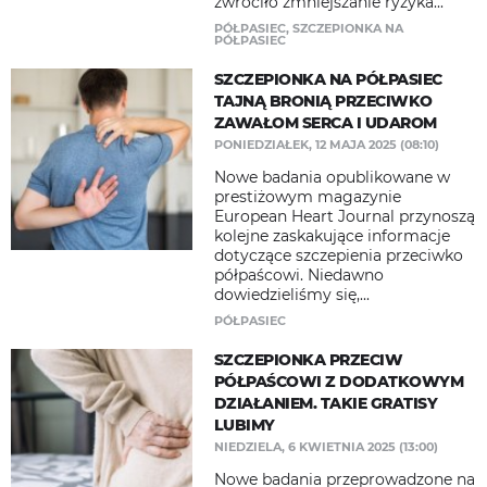
zwróciło zmniejszanie ryzyka...
PÓŁPASIEC
,
SZCZEPIONKA NA
PÓŁPASIEC
SZCZEPIONKA NA PÓŁPASIEC
TAJNĄ BRONIĄ PRZECIWKO
ZAWAŁOM SERCA I UDAROM
PONIEDZIAŁEK, 12 MAJA 2025 (08:10)
Nowe badania opublikowane w
prestiżowym magazynie
European Heart Journal przynoszą
kolejne zaskakujące informacje
dotyczące szczepienia przeciwko
półpaścowi. Niedawno
dowiedzieliśmy się,...
PÓŁPASIEC
SZCZEPIONKA PRZECIW
PÓŁPAŚCOWI Z DODATKOWYM
DZIAŁANIEM. TAKIE GRATISY
LUBIMY
NIEDZIELA, 6 KWIETNIA 2025 (13:00)
Nowe badania przeprowadzone na