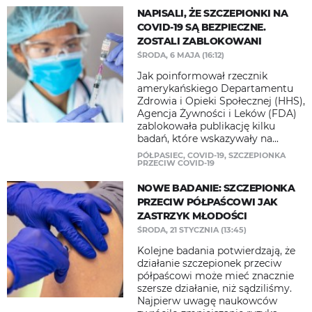
NAPISALI, ŻE SZCZEPIONKI NA
COVID-19 SĄ BEZPIECZNE.
ZOSTALI ZABLOKOWANI
ŚRODA, 6 MAJA (16:12)
Jak poinformował rzecznik
amerykańskiego Departamentu
Zdrowia i Opieki Społecznej (HHS),
Agencja Żywności i Leków (FDA)
zablokowała publikację kilku
badań, które wskazywały na...
PÓŁPASIEC
,
COVID-19
,
SZCZEPIONKA
PRZECIW COVID-19
NOWE BADANIE: SZCZEPIONKA
PRZECIW PÓŁPAŚCOWI JAK
ZASTRZYK MŁODOŚCI
ŚRODA, 21 STYCZNIA (13:45)
Kolejne badania potwierdzają, że
działanie szczepionek przeciw
półpaścowi może mieć znacznie
szersze działanie, niż sądziliśmy.
Najpierw uwagę naukowców