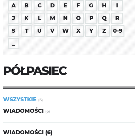
A
B
C
D
E
F
G
H
I
J
K
L
M
N
O
P
Q
R
S
T
U
V
W
X
Y
Z
0-9
_
PÓŁPASIEC
WSZYSTKIE
(6)
WIADOMOŚCI
(6)
WIADOMOŚCI (6)