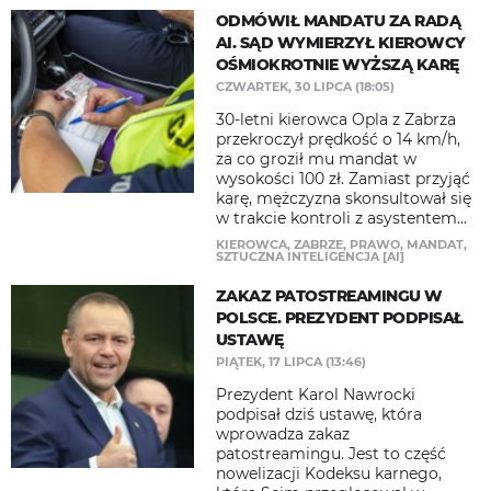
ODMÓWIŁ MANDATU ZA RADĄ
AI. SĄD WYMIERZYŁ KIEROWCY
OŚMIOKROTNIE WYŻSZĄ KARĘ
CZWARTEK, 30 LIPCA (18:05)
30-letni kierowca Opla z Zabrza
przekroczył prędkość o 14 km/h,
za co groził mu mandat w
wysokości 100 zł. Zamiast przyjąć
karę, mężczyzna skonsultował się
w trakcie kontroli z asystentem...
KIEROWCA
,
ZABRZE
,
PRAWO
,
MANDAT
,
SZTUCZNA INTELIGENCJA [AI]
ZAKAZ PATOSTREAMINGU W
POLSCE. PREZYDENT PODPISAŁ
USTAWĘ
PIĄTEK, 17 LIPCA (13:46)
Prezydent Karol Nawrocki
podpisał dziś ustawę, która
wprowadza zakaz
patostreamingu. Jest to część
nowelizacji Kodeksu karnego,