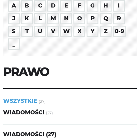
A
B
C
D
E
F
G
H
I
J
K
L
M
N
O
P
Q
R
S
T
U
V
W
X
Y
Z
0-9
_
PRAWO
WSZYSTKIE
(27)
WIADOMOŚCI
(27)
WIADOMOŚCI (27)