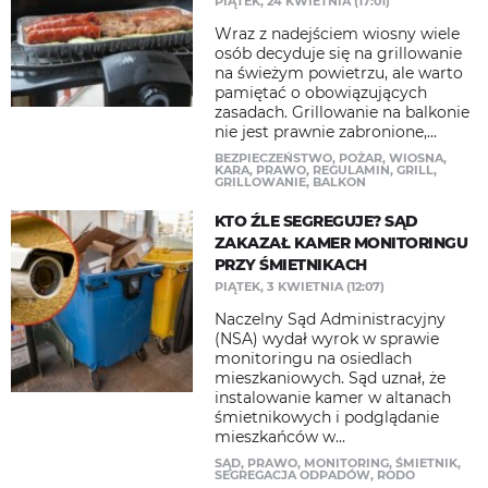
PIĄTEK, 24 KWIETNIA (17:01)
Wraz z nadejściem wiosny wiele
osób decyduje się na grillowanie
na świeżym powietrzu, ale warto
pamiętać o obowiązujących
zasadach. Grillowanie na balkonie
nie jest prawnie zabronione,...
BEZPIECZEŃSTWO
,
POŻAR
,
WIOSNA
,
KARA
,
PRAWO
,
REGULAMIN
,
GRILL
,
GRILLOWANIE
,
BALKON
KTO ŹLE SEGREGUJE? SĄD
ZAKAZAŁ KAMER MONITORINGU
PRZY ŚMIETNIKACH
PIĄTEK, 3 KWIETNIA (12:07)
Naczelny Sąd Administracyjny
(NSA) wydał wyrok w sprawie
monitoringu na osiedlach
mieszkaniowych. Sąd uznał, że
instalowanie kamer w altanach
śmietnikowych i podglądanie
mieszkańców w...
SĄD
,
PRAWO
,
MONITORING
,
ŚMIETNIK
,
SEGREGACJA ODPADÓW
,
RODO