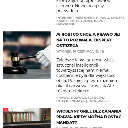
którą Sejm przegłosował w
czerwcu. Nowe przepisy
przewidują...
INTERNET
,
PREZYDENT
,
PRAWO
,
KODEKS
KARNY
,
PATOSTREAM
,
KAROL
NAWROCKI
AI ROBI CO CHCE, A PRAWO JEJ
NA TO POZWALA. EKSPERT
OSTRZEGA
WTOREK, 16 CZERWCA (12:41)
Zaledwie kilka lat temu wizja
sztucznej inteligencji
towarzyszącej nam niemal
codziennie była dla większości
obca. Później z przymrużeniem
oka obserwowaliśmy, jak AI z
różnym efektem...
PRAWO
,
ROZWÓJ
,
SZTUCZNA
INTELIGENCJA [AI]
,
INNOWACJE
WIOSENNY GRILL BEZ ŁAMANIA
PRAWA. KIEDY MOŻNA DOSTAĆ
MANDAT?