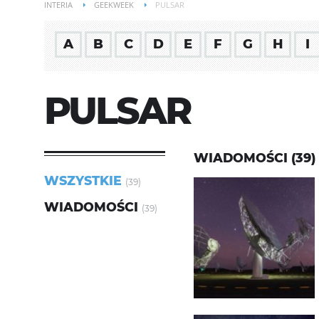
INTERIA
GEEKWEEK
PULSAR
A
B
C
D
E
F
G
H
I
PULSAR
WIADOMOŚCI (39)
WSZYSTKIE
(39)
WIADOMOŚCI
(39)