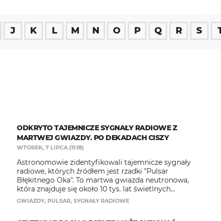
J
K
L
M
N
O
P
Q
R
S
ODKRYTO TAJEMNICZE SYGNAŁY RADIOWE Z
MARTWEJ GWIAZDY. PO DEKADACH CISZY
WTOREK, 7 LIPCA (11:18)
Astronomowie zidentyfikowali tajemnicze sygnały
radiowe, których źródłem jest rzadki "Pulsar
Błękitnego Oka". To martwa gwiazda neutronowa,
która znajduje się około 10 tys. lat świetlnych...
GWIAZDY
,
PULSAR
,
SYGNAŁY RADIOWE