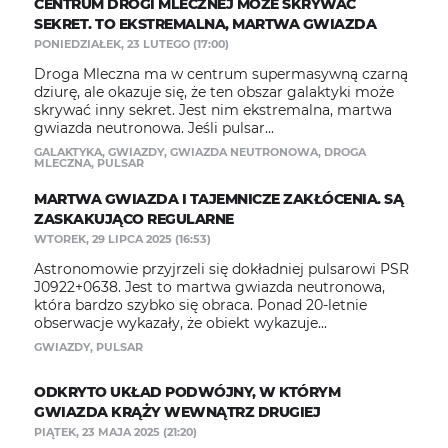
CENTRUM DROGI MLECZNEJ MOŻE SKRYWAĆ
SEKRET. TO EKSTREMALNA, MARTWA GWIAZDA
PONIEDZIAŁEK, 23 LUTEGO (17:00)
Droga Mleczna ma w centrum supermasywną czarną
dziurę, ale okazuje się, że ten obszar galaktyki może
skrywać inny sekret. Jest nim ekstremalna, martwa
gwiazda neutronowa. Jeśli pulsar...
GALAKTYKA
,
GWIAZDY
,
GWIAZDA NEUTRONOWA
,
DROGA
MLECZNA
,
PULSAR
MARTWA GWIAZDA I TAJEMNICZE ZAKŁÓCENIA. SĄ
ZASKAKUJĄCO REGULARNE
WTOREK, 29 LIPCA 2025 (16:53)
Astronomowie przyjrzeli się dokładniej pulsarowi PSR
J0922+0638. Jest to martwa gwiazda neutronowa,
która bardzo szybko się obraca. Ponad 20-letnie
obserwacje wykazały, że obiekt wykazuje...
GWIAZDY
,
PULSAR
ODKRYTO UKŁAD PODWÓJNY, W KTÓRYM
GWIAZDA KRĄŻY WEWNĄTRZ DRUGIEJ
PIĄTEK, 23 MAJA 2025 (21:20)