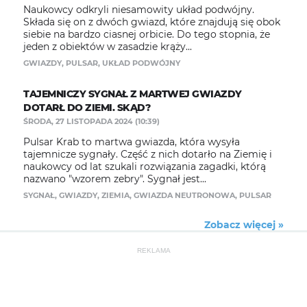
Naukowcy odkryli niesamowity układ podwójny.
Składa się on z dwóch gwiazd, które znajdują się obok
siebie na bardzo ciasnej orbicie. Do tego stopnia, że
jeden z obiektów w zasadzie krąży...
GWIAZDY
,
PULSAR
,
UKŁAD PODWÓJNY
TAJEMNICZY SYGNAŁ Z MARTWEJ GWIAZDY
DOTARŁ DO ZIEMI. SKĄD?
ŚRODA, 27 LISTOPADA 2024 (10:39)
Pulsar Krab to martwa gwiazda, która wysyła
tajemnicze sygnały. Część z nich dotarło na Ziemię i
naukowcy od lat szukali rozwiązania zagadki, którą
nazwano "wzorem zebry". Sygnał jest...
SYGNAŁ
,
GWIAZDY
,
ZIEMIA
,
GWIAZDA NEUTRONOWA
,
PULSAR
Zobacz więcej »
REKLAMA