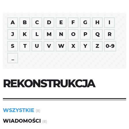
A
B
C
D
E
F
G
H
I
J
K
L
M
N
O
P
Q
R
S
T
U
V
W
X
Y
Z
0-9
_
REKONSTRUKCJA
WSZYSTKIE
(8)
WIADOMOŚCI
(8)