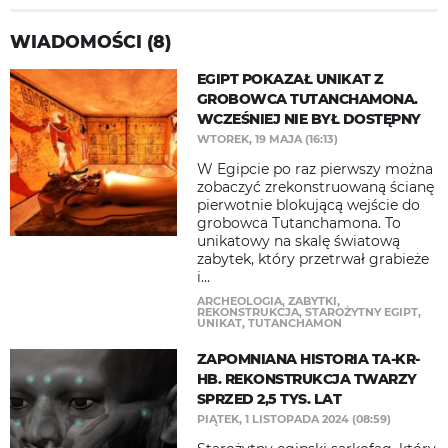
WIADOMOŚCI (8)
EGIPT POKAZAŁ UNIKAT Z
GROBOWCA TUTANCHAMONA.
WCZEŚNIEJ NIE BYŁ DOSTĘPNY
WTOREK, 19 MAJA (16:13)
W Egipcie po raz pierwszy można
zobaczyć zrekonstruowaną ścianę
pierwotnie blokującą wejście do
grobowca Tutanchamona. To
unikatowy na skalę światową
zabytek, który przetrwał grabieże
i...
ARCHEOLOGIA
,
ZABYTKI
,
REKONSTRUKCJA
,
STAROŻYTNY EGIPT
,
UNIKAT
,
TUTANCHAMON
ZAPOMNIANA HISTORIA TA-KR-
HB. REKONSTRUKCJA TWARZY
SPRZED 2,5 TYS. LAT
PIĄTEK, 1 LISTOPADA 2024 (08:59)