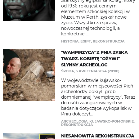
Starożytny egipski sarkofag, który
od 1936 roku jest cennym
elementem szkockiej kolekcji w
Muzeum w Perth, zyskał nowe
życie. Wszystko za sprawą
nowoczesnej technologii, a
konkretniej...
HISTORIA
,
EGIPT
,
REKONSTRUKCJA
"WAMPIRZYCA" Z PNIA ZYSKA
TWARZ. KOBIETĘ "OŻYWI"
SŁYNNY ARCHEOLOG
ŚRODA, 3 KWIETNIA 2024 (20:00)
W województwie kujawsko-
pomorskim w miejscowości Pień
archeolodzy odkryli grób
domniemanej "wampirzycy". Teraz
do osób zaangażowanych w
badania dotyczące wykopalisk w
Pniu dołączył...
ARCHEOLOGIA
,
KUJAWSKO-POMORSKIE
,
REKONSTRUKCJA
NIESAMOWITA REKONSTRUKCJA