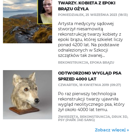
TWARZY. KOBIETA Z EPOKI
BRĄZU OŻYŁA
PONIEDZIAŁEK, 25 WRZEŚNIA 2023 (18:13)
Artysta medycyny sądowej
stworzył niesamowitą
rekonstrukcję twarzy kobiety z
epoki brązu, której szkielet liczy
ponad 4200 lat. Na podstawie
odnalezionych w Szkocji
szczątków tak zwanej...
REKONSTRUKCJA
,
EPOKA BRĄZU
ODTWORZONO WYGLĄD PSA
SPRZED 4000 LAT
CZWARTEK, 18 KWIETNIA 2019 (09:27)
Po raz pierwszy technologia
rekonstrukcji twarzy ujawniła
wygląd neolitycznego psa, który
żył około 4000 lat temu.
ZWIERZĘTA
,
REKONSTRUKCJA
,
DRUK 3D
,
PSY (PARK JAE-SANG)
Zobacz więcej »