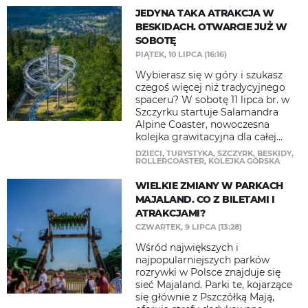
JEDYNA TAKA ATRAKCJA W
BESKIDACH. OTWARCIE JUŻ W
SOBOTĘ
PIĄTEK, 10 LIPCA (16:16)
Wybierasz się w góry i szukasz
czegoś więcej niż tradycyjnego
spaceru? W sobotę 11 lipca br. w
Szczyrku startuje Salamandra
Alpine Coaster, nowoczesna
kolejka grawitacyjna dla całej...
DZIECI
,
TURYSTYKA
,
SZCZYRK
,
BESKIDY
,
ROLLERCOASTER
,
KOLEJKA GÓRSKA
WIELKIE ZMIANY W PARKACH
MAJALAND. CO Z BILETAMI I
ATRAKCJAMI?
CZWARTEK, 9 LIPCA (13:28)
Wśród największych i
najpopularniejszych parków
rozrywki w Polsce znajduje się
sieć Majaland. Parki te, kojarzące
się głównie z Pszczółką Mają,