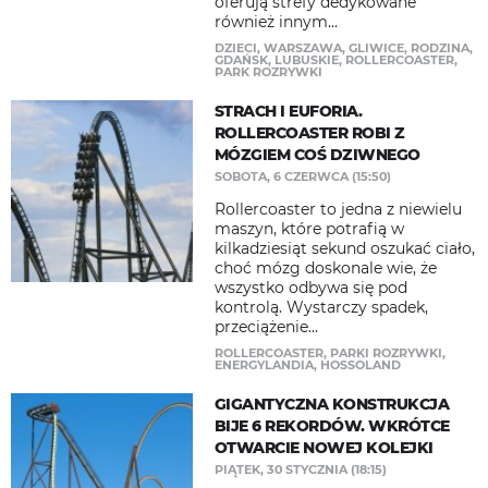
oferują strefy dedykowane
również innym...
DZIECI
,
WARSZAWA
,
GLIWICE
,
RODZINA
,
GDAŃSK
,
LUBUSKIE
,
ROLLERCOASTER
,
PARK ROZRYWKI
STRACH I EUFORIA.
ROLLERCOASTER ROBI Z
MÓZGIEM COŚ DZIWNEGO
SOBOTA, 6 CZERWCA (15:50)
Rollercoaster to jedna z niewielu
maszyn, które potrafią w
kilkadziesiąt sekund oszukać ciało,
choć mózg doskonale wie, że
wszystko odbywa się pod
kontrolą. Wystarczy spadek,
przeciążenie...
ROLLERCOASTER
,
PARKI ROZRYWKI
,
ENERGYLANDIA
,
HOSSOLAND
GIGANTYCZNA KONSTRUKCJA
BIJE 6 REKORDÓW. WKRÓTCE
OTWARCIE NOWEJ KOLEJKI
PIĄTEK, 30 STYCZNIA (18:15)