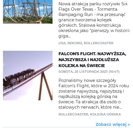
Nowa atrakcja parku rozrywki Six
Flags Over Texas - Tormenta
Rampaging Run - ma przesunąć
granice tworzenia kolejek
górskich. Stalowa konstrukcja
określona jako "pierwszy w historii
giga...
USA
,
REKORD
,
ROLLERCOASTER
FALCON'S FLIGHT. NAJWYŻSZA,
NAJSZYBSZA I NAJDŁUŻSZA
KOLEJKA NA ŚWIECIE
SOBOTA, 25 LISTOPADA 2023 (10:47)
Poznaliśmy nowe szczegóły
Falcon's Flight, które w 2024 roku
zostanie najwyższą, najszybszą i
najdłuższą kolejką górską na
świecie. Ta atrakcja dla osób o
stalowych nerwach, które nie...
ROLLERCOASTER
,
KOLEJKA GÓRSKA
Zobacz więcej »