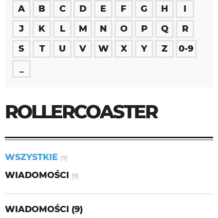
A
B
C
D
E
F
G
H
I
J
K
L
M
N
O
P
Q
R
S
T
U
V
W
X
Y
Z
0-9
_
ROLLERCOASTER
WSZYSTKIE
(9)
WIADOMOŚCI
(9)
WIADOMOŚCI (9)