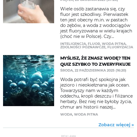
Wiele osób zastanawia się, czy
fluor jest szkodliwy. Pierwiastek
ten jest obecny m.in. w pastach
do zębów, a woda z wodociągów
jest fluoryzowana w wielu krajach
(choć nie w Polsce). Czy...
INTELIGENCJA
,
FLUOR
,
WODA PITNA
,
ZDOLNOŚCI POZNAWCZE
,
FLUORYZACJA
MYŚLISZ, ŻE ZNASZ WODĘ? TEN
QUIZ SZYBKO TO ZWERYFIKUJE
ŚRODA, 22 PAŹDZIERNIKA 2025 (16:20)
Woda potrafi być spokojna jak
jezioro i nieokiełznana jak ocean.
Towarzyszy nam w każdym
oddechu, kropli deszczu i filiżance
herbaty. Bez niej nie byłoby życia,
chmur ani historii naszej...
WODA
,
WODA PITNA
Zobacz więcej »
REKLAMA