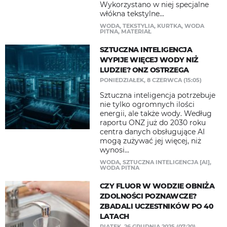
Wykorzystano w niej specjalne
włókna tekstylne...
WODA
,
TEKSTYLIA
,
KURTKA
,
WODA
PITNA
,
MATERIAŁ
SZTUCZNA INTELIGENCJA
WYPIJE WIĘCEJ WODY NIŻ
LUDZIE? ONZ OSTRZEGA
PONIEDZIAŁEK, 8 CZERWCA (15:05)
Sztuczna inteligencja potrzebuje
nie tylko ogromnych ilości
energii, ale także wody. Według
raportu ONZ już do 2030 roku
centra danych obsługujące AI
mogą zużywać jej więcej, niż
wynosi...
WODA
,
SZTUCZNA INTELIGENCJA [AI]
,
WODA PITNA
CZY FLUOR W WODZIE OBNIŻA
ZDOLNOŚCI POZNAWCZE?
ZBADALI UCZESTNIKÓW PO 40
LATACH
PIĄTEK, 26 GRUDNIA 2025 (07:20)