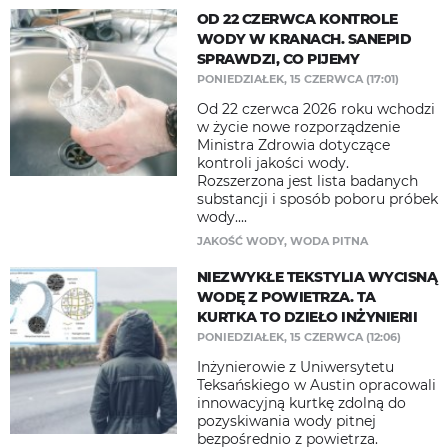
OD 22 CZERWCA KONTROLE
WODY W KRANACH. SANEPID
SPRAWDZI, CO PIJEMY
PONIEDZIAŁEK, 15 CZERWCA (17:01)
Od 22 czerwca 2026 roku wchodzi
w życie nowe rozporządzenie
Ministra Zdrowia dotyczące
kontroli jakości wody.
Rozszerzona jest lista badanych
substancji i sposób poboru próbek
wody....
JAKOŚĆ WODY
,
WODA PITNA
NIEZWYKŁE TEKSTYLIA WYCISNĄ
WODĘ Z POWIETRZA. TA
KURTKA TO DZIEŁO INŻYNIERII
PONIEDZIAŁEK, 15 CZERWCA (12:06)
Inżynierowie z Uniwersytetu
Teksańskiego w Austin opracowali
innowacyjną kurtkę zdolną do
pozyskiwania wody pitnej
bezpośrednio z powietrza.