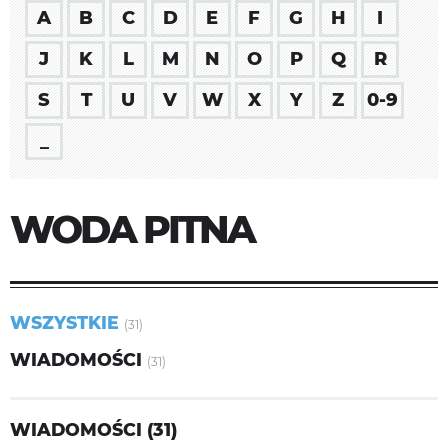
A
B
C
D
E
F
G
H
I
J
K
L
M
N
O
P
Q
R
S
T
U
V
W
X
Y
Z
0-9
_
WODA PITNA
WSZYSTKIE
(31)
WIADOMOŚCI
(31)
WIADOMOŚCI (31)