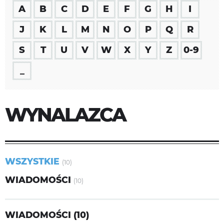
A
B
C
D
E
F
G
H
I
J
K
L
M
N
O
P
Q
R
S
T
U
V
W
X
Y
Z
0-9
_
WYNALAZCA
WSZYSTKIE
(10)
WIADOMOŚCI
(10)
WIADOMOŚCI (10)