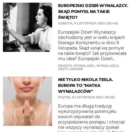
EUROPEJSKI DZIEŃ WYNALAZCY.
SKĄD POMYSŁ NA TAKIE
ŚWIĘTO?
SOBOTA, 9 LISTOPADA 2024 (05:40)
Europejski Dzień Wynalazcy
obchodzony jest w wielu krajach
Starego Kontynentu w dniu 9
listopada. Skąd wziął się pomysł
na takie święto? Jak przyświecała
mu idea? Europejski Dzień...
ŚWIĘTO
,
WYNALAZKI
,
WYNALAZCA
,
HEDY LAMARR
NIE TYLKO NIKOLA TESLA.
EUROPA TO "MATKA
WYNALAZCÓW"
PIĄTEK, 8 LISTOPADA 2024 (19:25)
Europa ma długą tradycję
wykorzystywania potencjału
swoich obywateli do
przyspieszania postępu i chociaż
nie wszyscy wynalazcy zyskali