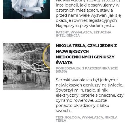
Niewiarygodny rozwój sztucznej
inteligencji, jaki obserwujemy w
ostatnich miesiącach, stawia
przed nami wiele wyzwań, jak się
okazuje również legislacyjnych.
Najlepszym przykładem jest...
PATENT
,
WYNALAZCA
,
SZTUCZNA
INTELIGENCJA
NIKOLA TESLA, CZYLI JEDEN Z
NAJWIĘKSZYCH
NIEDOCENIONYCH GENIUSZY
ŚWIATA
PONIEDZIAŁEK, 3 PAŹDZIERNIKA 2022
(05:50)
Serbski wynalazca był jednym z
największych geniuszy na świecie.
Stworzył m.in. radio, silnik
elektryczny, baterie słoneczne, czy
dynamo rowerowe. Został
ponadto okradziony z kilku
swoich...
TECHNOLOGIA
,
WYNALAZCA
,
NIKOLA
TESLA