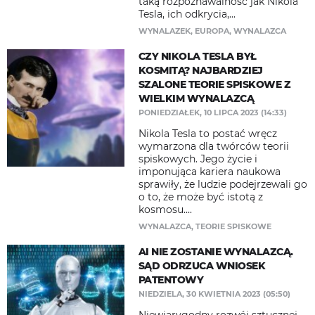
taką rozpoznawalność jak Nikola
Tesla, ich odkrycia,...
WYNALAZEK
,
EUROPA
,
WYNALAZCA
CZY NIKOLA TESLA BYŁ
KOSMITĄ? NAJBARDZIEJ
SZALONE TEORIE SPISKOWE Z
WIELKIM WYNALAZCĄ
PONIEDZIAŁEK, 10 LIPCA 2023 (14:33)
Nikola Tesla to postać wręcz
wymarzona dla twórców teorii
spiskowych. Jego życie i
imponująca kariera naukowa
sprawiły, że ludzie podejrzewali go
o to, że może być istotą z
kosmosu....
WYNALAZCA
,
TEORIE SPISKOWE
AI NIE ZOSTANIE WYNALAZCĄ.
SĄD ODRZUCA WNIOSEK
PATENTOWY
NIEDZIELA, 30 KWIETNIA 2023 (05:50)