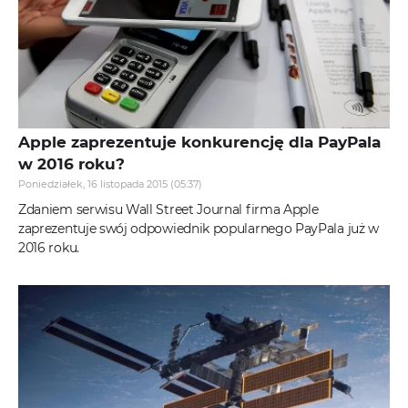
Apple zaprezentuje konkurencję dla PayPala
w 2016 roku?
Poniedziałek, 16 listopada 2015 (05:37)
Zdaniem serwisu Wall Street Journal firma Apple
zaprezentuje swój odpowiednik popularnego PayPala już w
2016 roku.