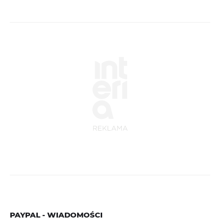
PAYPAL - WIADOMOŚCI