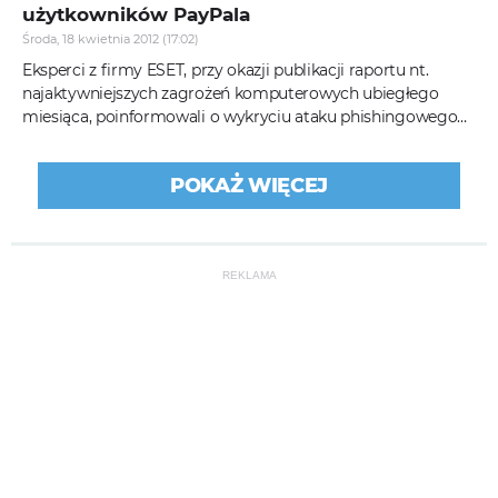
użytkowników PayPala
Środa, 18 kwietnia 2012 (17:02)
Eksperci z firmy ESET, przy okazji publikacji raportu nt.
najaktywniejszych zagrożeń komputerowych ubiegłego
miesiąca, poinformowali o wykryciu ataku phishingowego
na użytkowników serwisu...
POKAŻ WIĘCEJ
REKLAMA