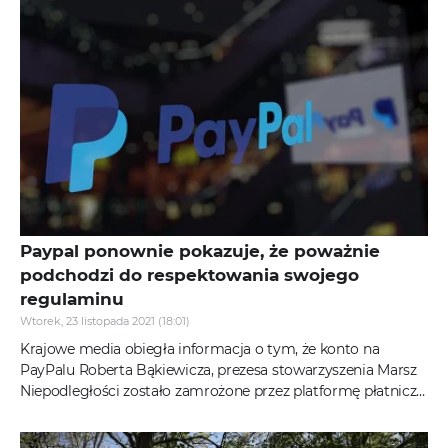
Paypal ponownie pokazuje, że poważnie
podchodzi do respektowania swojego
regulaminu
Wtorek, 23 listopada 2021 (18:01)
Krajowe media obiegła informacja o tym, że konto na
PayPalu Roberta Bąkiewicza, prezesa stowarzyszenia Marsz
Niepodległości zostało zamrożone przez platformę płatniczą.
Aktywista opisał...