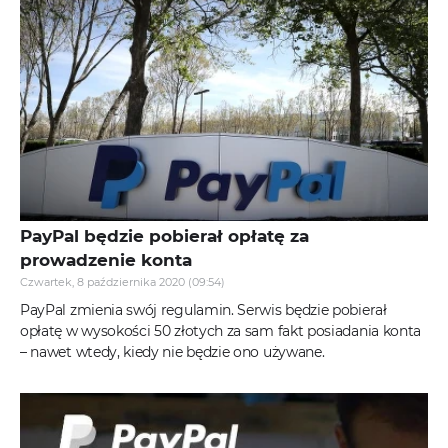
PayPal będzie pobierał opłatę za
prowadzenie konta
Czwartek, 8 października 2020 (09:54)
PayPal zmienia swój regulamin. Serwis będzie pobierał
opłatę w wysokości 50 złotych za sam fakt posiadania konta
– nawet wtedy, kiedy nie będzie ono używane.