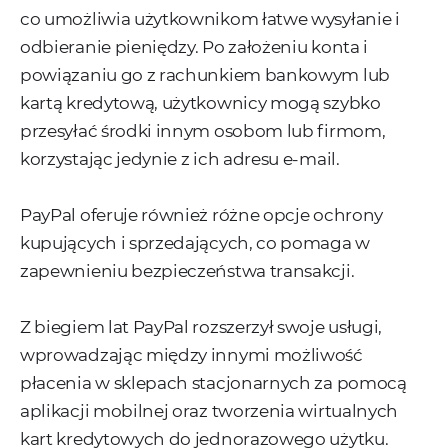
co umożliwia użytkownikom łatwe wysyłanie i
odbieranie pieniędzy. Po założeniu konta i
powiązaniu go z rachunkiem bankowym lub
kartą kredytową, użytkownicy mogą szybko
przesyłać środki innym osobom lub firmom,
korzystając jedynie z ich adresu e-mail.
PayPal oferuje również różne opcje ochrony
kupujących i sprzedających, co pomaga w
zapewnieniu bezpieczeństwa transakcji.
Z biegiem lat PayPal rozszerzył swoje usługi,
wprowadzając między innymi możliwość
płacenia w sklepach stacjonarnych za pomocą
aplikacji mobilnej oraz tworzenia wirtualnych
kart kredytowych do jednorazowego użytku.