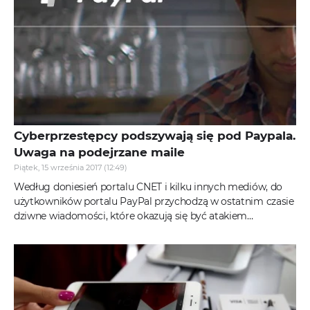
Cyberprzestępcy podszywają się pod Paypala.
Uwaga na podejrzane maile
Piątek, 15 września 2017 (12:49)
Według doniesień portalu CNET i kilku innych mediów, do
użytkowników portalu PayPal przychodzą w ostatnim czasie
dziwne wiadomości, które okazują się być atakiem
phishingowym.