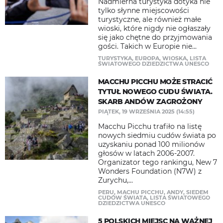
Nadmierna turystyka dotyka nie
tylko słynne miejscowości
turystyczne, ale również małe
wioski, które nigdy nie ogłaszały
się jako chętne do przyjmowania
gości. Takich w Europie nie...
TURYSTYKA
,
EUROPA
,
WIOSKA
,
LISTA
ŚWIATOWEGO DZIEDZICTWA UNESCO
MACCHU PICCHU MOŻE STRACIĆ
TYTUŁ NOWEGO CUDU ŚWIATA.
SKARB ANDÓW ZAGROŻONY
PIĄTEK, 19 WRZEŚNIA 2025 (14:55)
Macchu Picchu trafiło na listę
nowych siedmiu cudów świata po
uzyskaniu ponad 100 milionów
głosów w latach 2006-2007.
Organizator tego rankingu, New 7
Wonders Foundation (N7W) z
Zurychu,...
PERU
,
MACHU PICCHU
,
ANDY
,
SIEDEM
CUDÓW ŚWIATA
,
LISTA ŚWIATOWEGO
DZIEDZICTWA UNESCO
5 POLSKICH MIEJSC NA WAŻNEJ