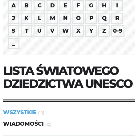
A
B
C
D
E
F
G
H
I
J
K
L
M
N
O
P
Q
R
S
T
U
V
W
X
Y
Z
0-9
_
LISTA ŚWIATOWEGO
DZIEDZICTWA UNESCO
WSZYSTKIE
(10)
WIADOMOŚCI
(10)