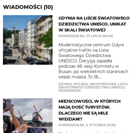
WIADOMOŚCI (10)
GDYNIA NA LIŚCIE ŚWIATOWEGO
DZIEDZICTWA UNESCO. UNIKAT
W SKALI ŚWIATOWEJ
PONIEDZIAŁEK, 27 LIPCA (10:46)
Modernistyczne centrum Gdyni
oficjalnie trafiło na Listę
Światowego Dziedzictwa
UNESCO. Decyzja zapadła
podczas 48. sesji Komitetu w
Busan, po wieloletnich staraniach
władz miasta. To 18....
GDYNIA
,
POLSKA
,
ARCHITEKTURA
,
LISTA
ŚWIATOWEGO DZIEDZICTWA UNESCO
,
MODERNIZM
MIEJSCOWOŚCI, W KTÓRYCH
MAJĄ DOŚĆ TURYSTÓW.
DLACZEGO NIE SĄ MILE
WIDZIANI?
PONIEDZIAŁEK, 5 STYCZNIA (11:10)