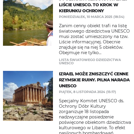
LIŚCIE UNESCO. TO KROK W
KIERUNKU OCHRONY
PONIEDZIAŁEK, 10 MARCA 2025 (18:34)
Zanim cenny obiekt trafi na listę
światowego dziedzictwa UNESCO
musi zostać umieszczony na tzw.
Liście informacyjnej. Obecnie
znajduje się na niej 5 obiektów.
Obejmuje nie tylko...
LISTA ŚWIATOWEGO DZIEDZICTWA
UNESCO
IZRAEL MOŻE ZNISZCZYĆ CENNE
RZYMSKIE RUINY. PILNA NARADA
UNESCO
PIĄTEK, 8 LISTOPADA 2024 (15:17)
Specjalny Komitet UNESCO ds.
Ochrony Dóbr Kultury
zorganizuje 18 listopada
nadzwyczajne posiedzenie
poświęcone obiektom dziedzictwa
kulturowego w Libanie. To efekt
nasilonych bombardowań...