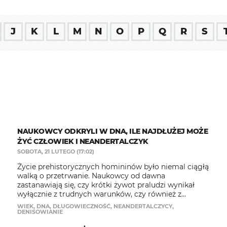
J
K
L
M
N
O
P
Q
R
S
NAUKOWCY ODKRYLI W DNA, ILE NAJDŁUŻEJ MOŻE
ŻYĆ CZŁOWIEK I NEANDERTALCZYK
SOBOTA, 21 LUTEGO (17:02)
Życie prehistorycznych homininów było niemal ciągłą
walką o przetrwanie. Naukowcy od dawna
zastanawiają się, czy krótki żywot praludzi wynikał
wyłącznie z trudnych warunków, czy również z...
WIEK
,
DNA
,
DŁUGOWIECZNOŚĆ
,
NEANDERTALCZYCY
,
DENISOWIANIE