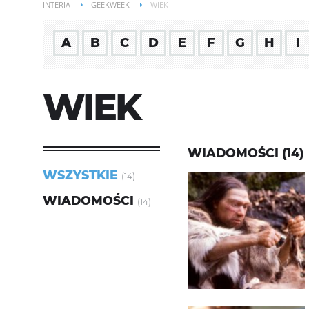
INTERIA
GEEKWEEK
WIEK
A
B
C
D
E
F
G
H
I
WIEK
WIADOMOŚCI (14)
WSZYSTKIE
(14)
WIADOMOŚCI
(14)