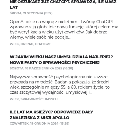
NIE OSZUKASZ JUŻ CHATGPT. SPRAWDZĄ, ILE MASZ
LAT
ŚRODA, 21 STYCZNIA (11:17)
OpenAI idzie na wojnę z nieletnimi. Twórcy ChatGPT
wprowadzają globalnie nową funkcję, której celem ma
być weryfikacja wieku użytkowników. Jak dobrze
wiemy, wiele osób nie podaje...
WIEK
,
OPENAI
,
CHATGPT
W JAKIM WIEKU NASZ UMYSŁ DZIAŁA NAJLEPIEJ?
NOWE FAKTY O SPRAWNOŚCI PSYCHICZNEJ
SOBOTA, 18 PAŹDZIERNIKA 2025 (16:20)
Najwyższa sprawność psychologiczna nie zawsze
przypada na młodość. Badania pokazują, że średni
wiek, szczególnie między 55. a 60. rokiem życia, to
czas szczytowej wydajności umysłowej i...
WIEK
,
SPRAWNOŚĆ UMYSŁU
ILE LAT MA KSIĘŻYC? ODPOWIEDŹ DAŁY
ZNALEZISKA Z MISJI APOLLO
CZWARTEK, 19 GRUDNIA 2024 (13:28)