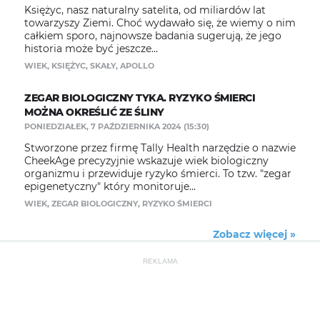
Księżyc, nasz naturalny satelita, od miliardów lat
towarzyszy Ziemi. Choć wydawało się, że wiemy o nim
całkiem sporo, najnowsze badania sugerują, że jego
historia może być jeszcze...
WIEK
,
KSIĘŻYC
,
SKAŁY
,
APOLLO
ZEGAR BIOLOGICZNY TYKA. RYZYKO ŚMIERCI
MOŻNA OKREŚLIĆ ZE ŚLINY
PONIEDZIAŁEK, 7 PAŹDZIERNIKA 2024 (15:30)
Stworzone przez firmę Tally Health narzędzie o nazwie
CheekAge precyzyjnie wskazuje wiek biologiczny
organizmu i przewiduje ryzyko śmierci. To tzw. "zegar
epigenetyczny" który monitoruje...
WIEK
,
ZEGAR BIOLOGICZNY
,
RYZYKO ŚMIERCI
Zobacz więcej »
REKLAMA