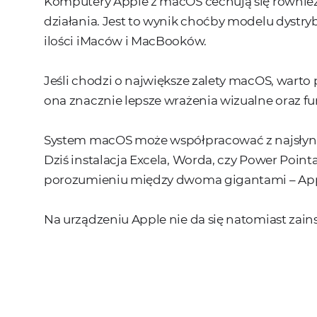
Komputery Apple z macOS cechują się również 
działania. Jest to wynik choćby modelu dystry
ilości iMaców i MacBooków.
Jeśli chodzi o największe zalety macOS, warto
ona znacznie lepsze wrażenia wizualne oraz f
System macOS może współpracować z najsłynn
Dziś instalacja Excela, Worda, czy Power Poin
porozumieniu między dwoma gigantami – App
Na urządzeniu Apple nie da się natomiast zains