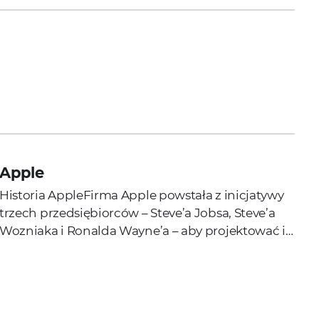
Apple
Historia AppleFirma Apple powstała z inicjatywy
trzech przedsiębiorców – Steve’a Jobsa, Steve’a
Wozniaka i Ronalda Wayne’a – aby projektować i
produkować komputery osobiste. Pierwszym...