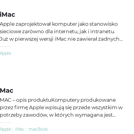
iMac
Apple zaprojektował komputer jako stanowisko
sieciowe zarówno dla internetu, jak i intranetu.
Już w pierwszej wersji iMac nie zawierał żadnych
stacji dyskietek, co uznawano za nietypową i...
Apple
Mac
MAC – opis produktuKomputery produkowane
przez firmę Apple wpisują się przede wszystkim w
potrzeby zawodów, w których wymagana jest
praca z wykorzystaniem nowych
Apple
iMac
macBook
technologii. Projektanci...