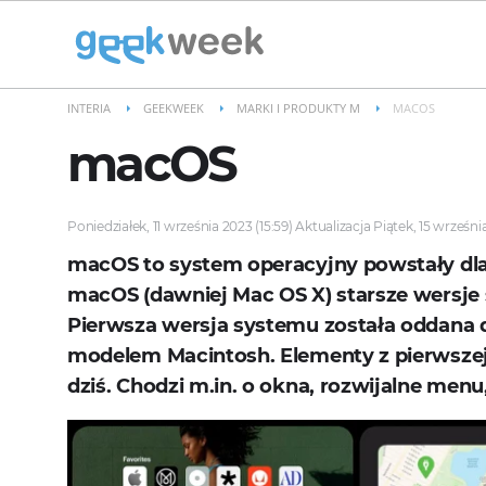
INTERIA
GEEKWEEK
MARKI I PRODUKTY M
MACOS
macOS
Poniedziałek, 11 września 2023 (15:59) Aktualizacja Piątek, 15 wrześni
macOS to system operacyjny powstały dl
macOS (dawniej Mac OS X) starsze wersje 
Pierwsza wersja systemu została oddana
modelem Macintosh. Elementy z pierwszej 
dziś. Chodzi m.in. o okna, rozwijalne menu