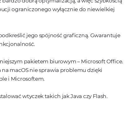
bardzo dobrą optymalizacją, a więc szybkością
bucji ograniczonego wyłącznie do niewielkiej
 podkreślić jego spójność graficzną. Gwarantuje
unkcjonalność.
iejszym pakietem biurowym – Microsoft Office.
ta na macOS nie sprawia problemu dzięki
le i Microsoftem.
talować wtyczek takich jak Java czy Flash.