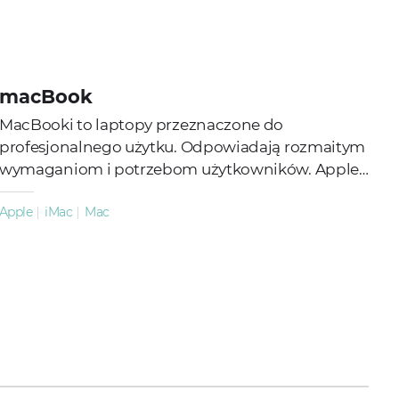
macBook
MacBooki to laptopy przeznaczone do
profesjonalnego użytku. Odpowiadają rozmaitym
wymaganiom i potrzebom użytkowników. Apple
udowadnia tym samym, że MacBook jako
Apple
iMac
Mac
przenośny komputer...