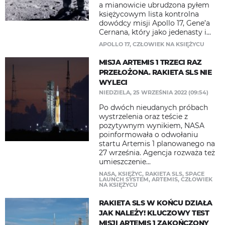
a mianowicie ubrudzona pyłem
księżycowym lista kontrolna
dowódcy misji Apollo 17, Gene’a
Cernana, który jako jedenasty i...
APOLLO 17
,
CZŁOWIEK NA KSIĘŻYCU
MISJA ARTEMIS 1 TRZECI RAZ
PRZEŁOŻONA. RAKIETA SLS NIE
WYLECI
NIEDZIELA, 25 WRZEŚNIA 2022 (09:54)
Po dwóch nieudanych próbach
wystrzelenia oraz teście z
pozytywnym wynikiem, NASA
poinformowała o odwołaniu
startu Artemis 1 planowanego na
27 września. Agencja rozważa też
umieszczenie...
NASA
,
KSIĘŻYC
,
RAKIETA SLS
,
SPACE
LAUNCH SYSTEM
,
ARTEMIS
,
CZŁOWIEK
NA KSIĘŻYCU
RAKIETA SLS W KOŃCU DZIAŁA
JAK NALEŻY! KLUCZOWY TEST
MISJI ARTEMIS 1 ZAKOŃCZONY