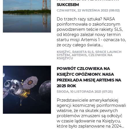
SUKCESEM
CZWARTEK, 22 WRZEŚNIA 2022 (08:02)
Do trzech razy sztuka? NASA
poinformowała o zakończonym
powodzeniem teście rakiety SLS,
od którego zależał nowy termin
startu misji Artemis 1 - oznacza to,
że oczy całego świata...
KSIĘŻYC
,
RAKIETA SLS
,
SPACE LAUNCH
SYSTEM
,
ARTEMIS
,
CZŁOWIEK NA
KSIĘŻYCU
POWRÓT CZŁOWIEKA NA
KSIĘŻYC OPÓŹNIONY. NASA
PRZEKŁADA MISJĘ ARTEMIS NA
2025 ROK
ŚRODA, 10 LISTOPADA 2021 (07:25)
Przedstawiciele amerykańskiej
agencji kosmicznej poinformowali
właśnie, że na skutek pewnych
problemów zmuszeni są odłożyć
w czasie lądowanie na Księżycu,
które było zaplanowane na 2024...