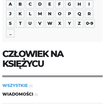
A
B
C
D
E
F
G
H
I
J
K
L
M
N
O
P
Q
R
S
T
U
V
W
X
Y
Z
0-9
_
CZŁOWIEK NA
KSIĘŻYCU
WSZYSTKIE
(5)
WIADOMOŚCI
(5)