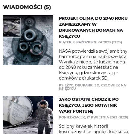
WIADOMOŚCI (5)
PROJEKT OLIMP. DO 2040 ROKU
ZAMIESZKAMY W
DRUKOWANYCH DOMACH NA
KSIĘŻYCU
PIĄTEK, 6 PAŹDZIERNIKA 2023 (12:23)
NASA potwierdziła swój ambitny
harmonogram na najbliższe lata.
Wynika z niego, że ludzie mogą
do 2040 roku zamieszkać na
Księżycu, gdzie skorzystają z
domków z drukarek 3D.
KSIĘŻYC
,
DRUKARKI 3D
,
CZŁOWIEK NA
KSIĘŻYCU
JAKO OSTATNI CHODZIŁ PO
KSIĘŻYCU. JEGO NOTATNIK
WART FORTUNĘ
PONIEDZIAŁEK, 17 KWIETNIA 2023 (11:28)
Solidny kawałek historii
kosmicznych osiągnięć ludzkości,