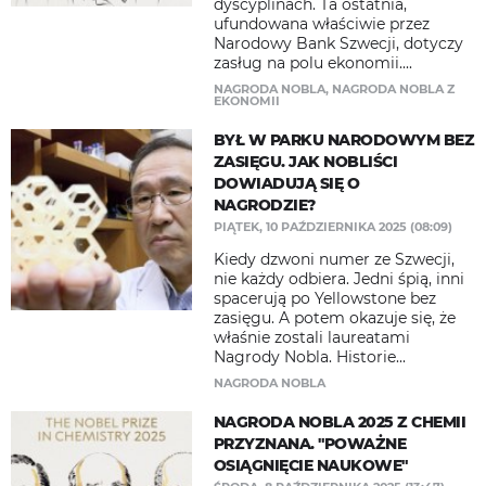
dyscyplinach. Ta ostatnia,
ufundowana właściwie przez
Narodowy Bank Szwecji, dotyczy
zasług na polu ekonomii....
NAGRODA NOBLA
,
NAGRODA NOBLA Z
EKONOMII
BYŁ W PARKU NARODOWYM BEZ
ZASIĘGU. JAK NOBLIŚCI
DOWIADUJĄ SIĘ O
NAGRODZIE?
PIĄTEK, 10 PAŹDZIERNIKA 2025 (08:09)
Kiedy dzwoni numer ze Szwecji,
nie każdy odbiera. Jedni śpią, inni
spacerują po Yellowstone bez
zasięgu. A potem okazuje się, że
właśnie zostali laureatami
Nagrody Nobla. Historie...
NAGRODA NOBLA
NAGRODA NOBLA 2025 Z CHEMII
PRZYZNANA. "POWAŻNE
OSIĄGNIĘCIE NAUKOWE"