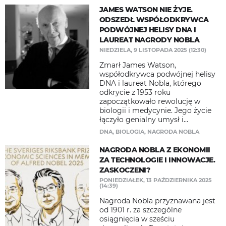
JAMES WATSON NIE ŻYJE.
ODSZEDŁ WSPÓŁODKRYWCA
PODWÓJNEJ HELISY DNA I
LAUREAT NAGRODY NOBLA
NIEDZIELA, 9 LISTOPADA 2025 (12:30)
Zmarł James Watson,
współodkrywca podwójnej helisy
DNA i laureat Nobla, którego
odkrycie z 1953 roku
zapoczątkowało rewolucję w
biologii i medycynie. Jego życie
łączyło genialny umysł i...
DNA
,
BIOLOGIA
,
NAGRODA NOBLA
NAGRODA NOBLA Z EKONOMII
ZA TECHNOLOGIE I INNOWACJE.
ZASKOCZENI?
PONIEDZIAŁEK, 13 PAŹDZIERNIKA 2025
(14:39)
Nagroda Nobla przyznawana jest
od 1901 r. za szczególne
osiągnięcia w sześciu