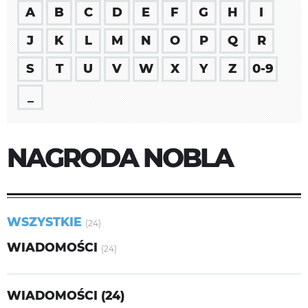
A
B
C
D
E
F
G
H
I
J
K
L
M
N
O
P
Q
R
S
T
U
V
W
X
Y
Z
0-9
_
NAGRODA NOBLA
WSZYSTKIE
(24)
WIADOMOŚCI
(24)
WIADOMOŚCI (24)