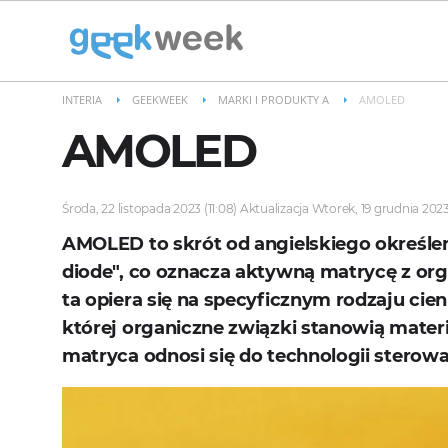
INTERIA
GEEKWEEK
MARKI I PRODUKTY A
AMOLED
AMOLED
Środa, 22 listopada 2023 (11:08) Aktualizacja Wtorek, 19 grudnia 2023
AMOLED to skrót od angielskiego określeni
diode", co oznacza aktywną matrycę z or
ta opiera się na specyficznym rodzaju ci
której organiczne związki stanowią mater
matryca odnosi się do technologii sterowa