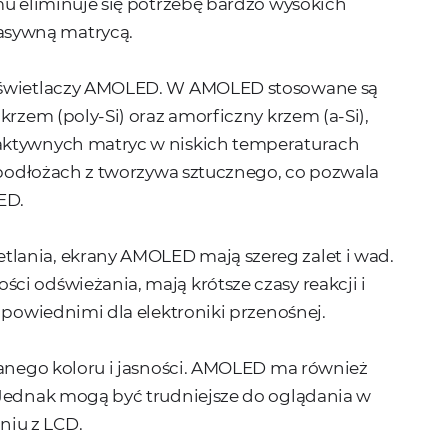
mu eliminuje się potrzebę bardzo wysokich
asywną matrycą.
wyświetlaczy AMOLED. W AMOLED stosowane są
krzem (poly-Si) oraz amorficzny krzem (a-Si),
 aktywnych matryc w niskich temperaturach
h podłożach z tworzywa sztucznego, co pozwala
ED.
lania, ekrany AMOLED mają szereg zalet i wad.
i odświeżania, mają krótsze czasy reakcji i
odpowiednimi dla elektroniki przenośnej.
lanego koloru i jasności. AMOLED ma również
 Jednak mogą być trudniejsze do oglądania w
iu z LCD.