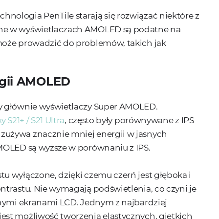
ologia PenTile starają się rozwiązać niektóre z
ane w wyświetlaczach AMOLED są podatne na
może prowadzić do problemów, takich jak
ogii AMOLED
y głównie wyświetlaczy Super AMOLED.
S21+ / S21 Ultra
, często były porównywane z IPS
zużywa znacznie mniej energii w jasnych
AMOLED są wyższe w porównaniu z IPS.
u wyłączone, dzięki czemu czerń jest głęboka i
trastu. Nie wymagają podświetlenia, co czyni je
jnymi ekranami LCD. Jednym z najbardziej
st możliwość tworzenia elastycznych, giętkich