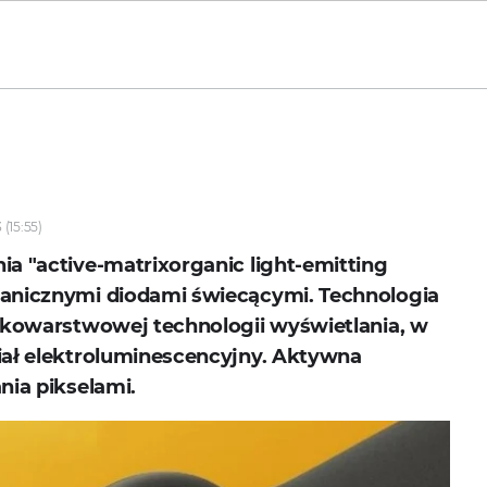
 (15:55)
a "active-matrixorganic light-emitting
ganicznymi diodami świecącymi. Technologia
enkowarstwowej technologii wyświetlania, w
iał elektroluminescencyjny. Aktywna
nia pikselami.