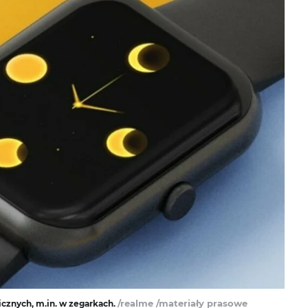
/realme /materiały prasowe
cznych, m.in. w zegarkach.