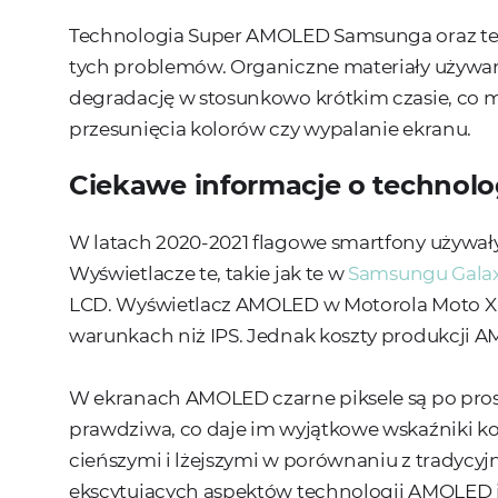
Technologia Super AMOLED Samsunga oraz techn
tych problemów. Organiczne materiały używ
degradację w stosunkowo krótkim czasie, co 
przesunięcia kolorów czy wypalanie ekranu.
Ciekawe informacje o technol
W latach 2020-2021 flagowe smartfony używał
Wyświetlacze te, takie jak te w
Samsungu Galaxy 
LCD. Wyświetlacz AMOLED w Motorola Moto X 
warunkach niż IPS. Jednak koszty produkcji 
W ekranach AMOLED czarne piksele są po prost
prawdziwa, co daje im wyjątkowe wskaźniki kon
cieńszymi i lżejszymi w porównaniu z tradycy
ekscytujących aspektów technologii AMOLED je