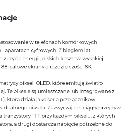
macje
astosowanie w telefonach komórkowych,
i aparatach cyfrowych. Z biegiem lat
o zużycia energii, niskich kosztów, wysokiej
 88-calowe ekrany o rozdzielczości 8K.
rycy pikseli OLED, które emitują światło
j. Te piksele są umieszczane lub integrowane z
 która działa jako seria przełączników
idualnego piksela. Zazwyczaj ten ciągły przepływ
 tranzystory TFT przy każdym pikselu, z których
atora, a drugi dostarcza napięcie potrzebne do