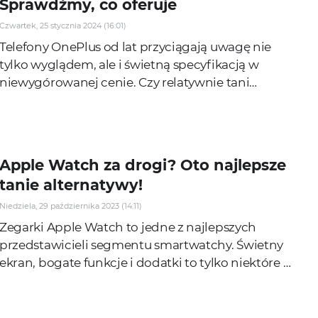
Sprawdźmy, co oferuje
Czwartek, 25 stycznia 2024 (16:01)
Telefony OnePlus od lat przyciągają uwagę nie
tylko wyglądem, ale i świetną specyfikacją w
niewygórowanej cenie. Czy relatywnie tani
flagowiec może się równać z dopiero co
pokazanym...
Apple Watch za drogi? Oto najlepsze
tanie alternatywy!
Niedziela, 29 października 2023 (14:11)
Zegarki Apple Watch to jedne z najlepszych
przedstawicieli segmentu smartwatchy. Świetny
ekran, bogate funkcje i dodatki to tylko niektóre z
cech tych wyjątkowych gadżetów. Niestety, w...