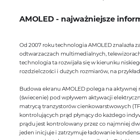
AMOLED - najważniejsze infor
Od 2007 roku technologia AMOLED znalazła z
odtwarzaczach multimedialnych, telewizorach 
technologia ta rozwijała się w kierunku niskieg
rozdzielczości i dużych rozmiarów, na przykład
Budowa ekranu AMOLED polega na aktywnej mat
(świecenie) pod wpływem aktywacji elektryczne
matrycą tranzystorów cienkowarstwowych (TFT),
kontrolujących prąd płynący do każdego indyw
prądu jest kontrolowany przez co najmniej dwa
jeden inicjuje i zatrzymuje ładowanie kondens