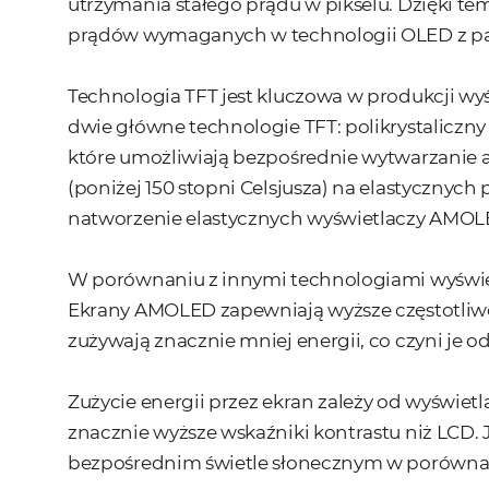
utrzymania stałego prądu w pikselu. Dzięki te
prądów wymaganych w technologii OLED z p
Technologia TFT jest kluczowa w produkcji 
dwie główne technologie TFT: polikrystaliczny 
które umożliwiają bezpośrednie wytwarzanie
(poniżej 150 stopni Celsjusza) na elastycznyc
natworzenie elastycznych wyświetlaczy AMOL
W porównaniu z innymi technologiami wyświet
Ekrany AMOLED zapewniają wyższe częstotliwośc
zużywają znacznie mniej energii, co czyni je 
Zużycie energii przez ekran zależy od wyświet
znacznie wyższe wskaźniki kontrastu niż LCD.
bezpośrednim świetle słonecznym w porównan