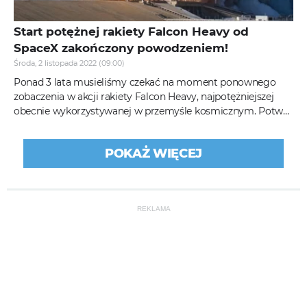
Start potężnej rakiety Falcon Heavy od
SpaceX zakończony powodzeniem!
Środa, 2 listopada 2022 (09:00)
Ponad 3 lata musieliśmy czekać na moment ponownego
zobaczenia w akcji rakiety Falcon Heavy, najpotężniejszej
obecnie wykorzystywanej w przemyśle kosmicznym. Potwór
od Elona Muska...
POKAŻ WIĘCEJ
REKLAMA