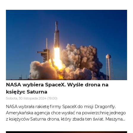
Falcon Heavy wyniósł...
NASA wybiera SpaceX. Wyśle drona na
księżyc Saturna
Sobota, 30 listopada 2024 (19:00)
NASA wybrała rakietę firmy SpaceX do misji Dragonfly.
Amerykańska agencja chce wysłać na powierzchnię jednego
z księżyców Saturna drona, który zbada ten świat. Maszyna
zostanie...