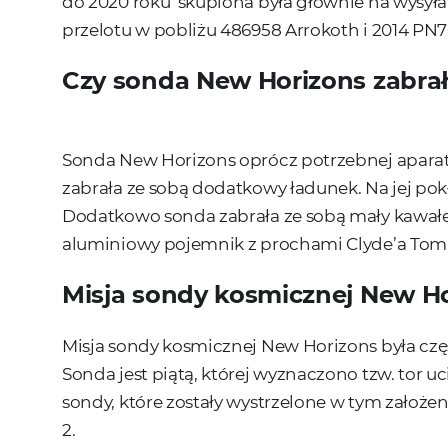
do 2020 roku skupiona była głównie na wysyłan
przelotu w pobliżu 486958 Arrokoth i 2014 PN7
Czy sonda New Horizons zabrał
Sonda New Horizons oprócz potrzebnej apara
zabrała ze sobą dodatkowy ładunek. Na jej pokł
Dodatkowo sonda zabrała ze sobą mały kawał
aluminiowy pojemnik z prochami Clyde’a Tomb
Misja sondy kosmicznej New H
Misja sondy kosmicznej New Horizons była częś
Sonda jest piątą, której wyznaczono tzw. tor 
sondy, które zostały wystrzelone w tym założeni
2.