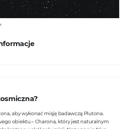
a
informacje
 kosmiczna?
zona, aby wykonać misję badawczą Plutona.
go obiektu – Charona, który jest naturalnym