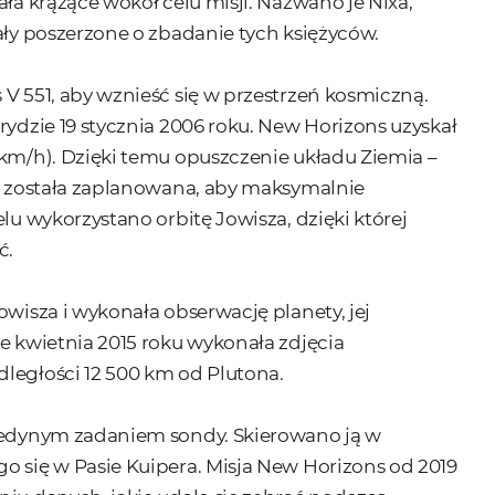
ała krążące wokół celu misji. Nazwano je Nixa,
ały poszerzone o zbadanie tych księżyców.
 V 551, aby wznieść się w przestrzeń kosmiczną.
rydzie 19 stycznia 2006 roku. New Horizons uzyskał
 km/h). Dzięki temu opuszczenie układu Ziemia –
sa została zaplanowana, aby maksymalnie
lu wykorzystano orbitę Jowisza, dzięki której
ć.
owisza i wykonała obserwację planety, jej
ie kwietnia 2015 roku wykonała zdjęcia
ległości 12 500 km od Plutona.
 jedynym zadaniem sondy. Skierowano ją w
o się w Pasie Kuipera. Misja New Horizons od 2019