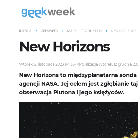
INTERIA
GEEKWEEK
MARKI I PRODUKTY N
NEW HORIZONS
New Horizons
Wtorek, 21 listopada 2023 (14:36) Aktualizacja Wtorek, 12 grudnia 202
New Horizons to międzyplanetarna sonda
agencji NASA. Jej celem jest zgłębianie t
obserwacja Plutona i jego księżyców.