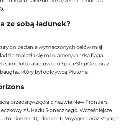
iu danych, jakie udało się zebrać podczas
0.
a ze sobą ładunek?
tury do badania wyznaczonych celów misji
adzie znalazła się m.in. amerykańska flaga.
ek samolotu rakietowego SpaceShipOne oraz
augha, który był odkrywcą Plutona.
orizons
cią przedsięwzięcia o nazwie New Frontiers.
ucieczkowy z Układu Słonecznego. Wcześniejsze
u to Pioneer 10, Pioneer 11, Voyager 1 oraz Voyager