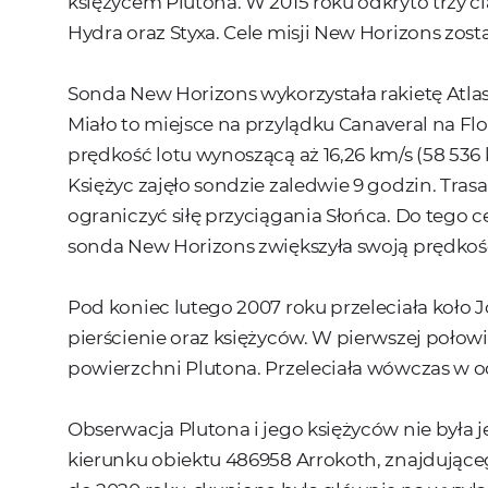
księżycem Plutona. W 2015 roku odkryto trzy ci
Hydra oraz Styxa. Cele misji New Horizons zost
Sonda New Horizons wykorzystała rakietę Atlas
Miało to miejsce na przylądku Canaveral na Flo
prędkość lotu wynoszącą aż 16,26 km/s (58 536
Księżyc zajęło sondzie zaledwie 9 godzin. Tra
ograniczyć siłę przyciągania Słońca. Do tego ce
sonda New Horizons zwiększyła swoją prędkoś
Pod koniec lutego 2007 roku przeleciała koło J
pierścienie oraz księżyców. W pierwszej połow
powierzchni Plutona. Przeleciała wówczas w od
Obserwacja Plutona i jego księżyców nie była
kierunku obiektu 486958 Arrokoth, znajdująceg