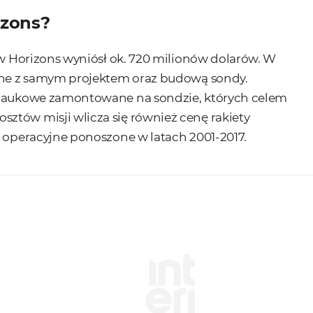
izons?
New Horizons wyniósł ok. 720 milionów dolarów. W
zane z samym projektem oraz budową sondy.
y naukowe zamontowane na sondzie, których celem
ztów misji wlicza się również cenę rakiety
y operacyjne ponoszone w latach 2001-2017.