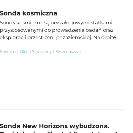
Sonda kosmiczna
Sondy kosmiczne są bezzałogowymi statkami
przystosowanymi do prowadzenia badań oraz
eksploracji przestrzeni pozaziemskiej. Na orbitę
wynoszą je przede wszystkim rakiety nośne
Kosmos
Układ Słoneczny
Wszechświat
(m.in....
Sonda New Horizons wybudzona.