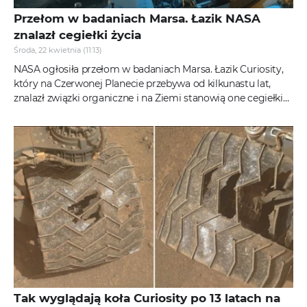
Przełom w badaniach Marsa. Łazik NASA
znalazł cegiełki życia
Środa, 22 kwietnia (11:13)
NASA ogłosiła przełom w badaniach Marsa. Łazik Curiosity,
który na Czerwonej Planecie przebywa od kilkunastu lat,
znalazł związki organiczne i na Ziemi stanowią one cegiełki
życia. To...
Tak wyglądają koła Curiosity po 13 latach na