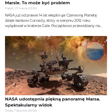
Marsie. To może być problem
Piątek, 27 marca (23:05)
NASA już od prawie 14 lat eksploruje Czerwoną Planetę
dzięki łazikowi Curiosity, który w sierpniu 2012 roku
wylądował w kraterze Gale. Początkowo przewidziany na
dwuletnią misję, łazik...
NASA udostępnia piękną panoramę Marsa.
Spektakularny widok
Środa, 7 stycznia (20:00)