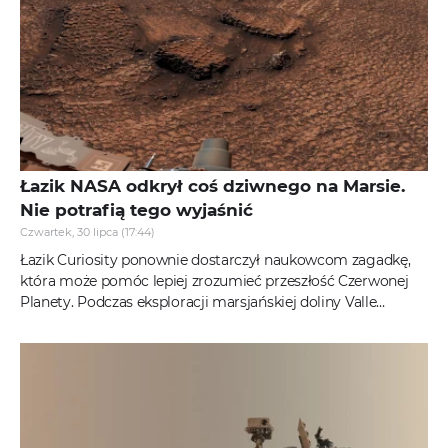
Łazik NASA odkrył coś dziwnego na Marsie.
Nie potrafią tego wyjaśnić
Czwartek, 30 lipca (17:44)
Łazik Curiosity ponownie dostarczył naukowcom zagadkę,
która może pomóc lepiej zrozumieć przeszłość Czerwonej
Planety. Podczas eksploracji marsjańskiej doliny Valle
Grande natrafił na...