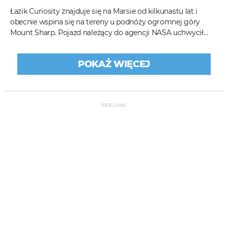
Łazik Curiosity znajduje się na Marsie od kilkunastu lat i
obecnie wspina się na tereny u podnóży ogromnej góry
Mount Sharp. Pojazd należący do agencji NASA uchwycił
zjawiskową panoramę z...
POKAŻ WIĘCEJ
REKLAMA