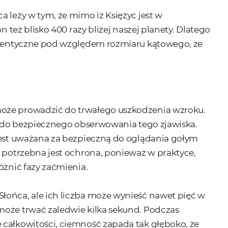
a leży w tym, że mimo iż Księżyc jest w
n też blisko 400 razy bliżej naszej planety. Dlatego
 identyczne pod względem rozmiaru kątowego, ze
oże prowadzić do trwałego uszkodzenia wzroku.
ia do bezpiecznego obserwowania tego zjawiska.
 jest uważana za bezpieczną do oglądania gołym
e potrzebna jest ochrona, ponieważ w praktyce,
óżnić fazy zaćmienia.
łońca, ale ich liczba może wynieść nawet pięć w
może trwać zaledwie kilka sekund. Podczas
 całkowitości, ciemność zapada tak głęboko, że