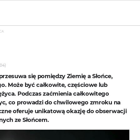
CA
:04)
przesuwa się pomiędzy Ziemię a Słońce,
go. Może być całkowite, częściowe lub
siężyca. Podczas zaćmienia całkowitego
ężyc, co prowadzi do chwilowego zmroku na
czne oferuje unikatową okazję do obserwacji
anych ze Słońcem.