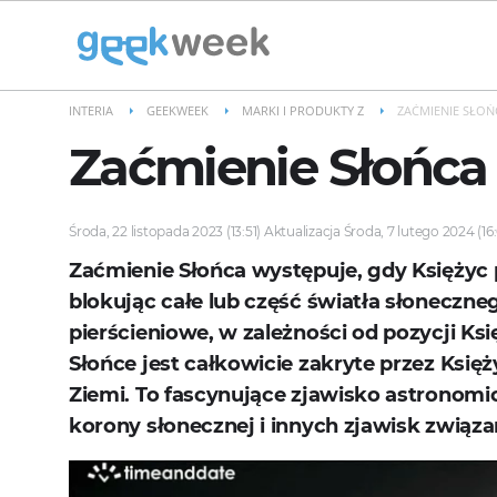
INTERIA
GEEKWEEK
MARKI I PRODUKTY Z
ZAĆMIENIE SŁOŃ
Zaćmienie Słońca
Środa, 22 listopada 2023 (13:51) Aktualizacja Środa, 7 lutego 2024 (16
Zaćmienie Słońca występuje, gdy Księżyc 
blokując całe lub część światła słoneczne
pierścieniowe, w zależności od pozycji K
Słońce jest całkowicie zakryte przez Ksi
Ziemi. To fascynujące zjawisko astronomi
korony słonecznej i innych zjawisk związ