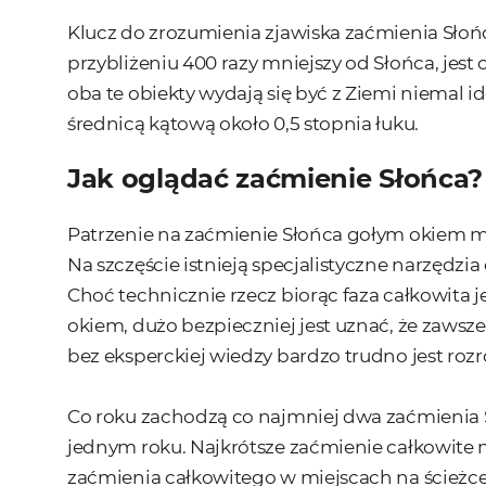
Klucz do zrozumienia zjawiska zaćmienia Słońc
przybliżeniu 400 razy mniejszy od Słońca, jest o
oba te obiekty wydają się być z Ziemi niemal
średnicą kątową około 0,5 stopnia łuku.
Jak oglądać zaćmienie Słońca?
Patrzenie na zaćmienie Słońca gołym okiem m
Na szczęście istnieją specjalistyczne narzędz
Choć technicznie rzecz biorąc faza całkowita
okiem, dużo bezpieczniej jest uznać, że zawsz
bez eksperckiej wiedzy bardzo trudno jest rozr
Co roku zachodzą co najmniej dwa zaćmienia S
jednym roku. Najkrótsze zaćmienie całkowite 
zaćmienia całkowitego w miejscach na ścieżce