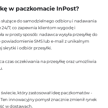
yłkę w paczkomacie InPost?
 służące do samodzielnego odbioru i nadawania
e 24/7, co zapewnia klientom wygodę i
ała w prosty sposób: nadawca wysyła przesyłkę do
 powiadomienie SMS lub e-mail z unikalnym
krytki i odbiór przesyłki.
ca czas oczekiwania na przesyłkę oraz umożliwia
u.
 świecie, który zastosował ideę paczkomatów -
 Ten innowacyjny pomysł znacznie zmienił rynek
ność w dostawach.