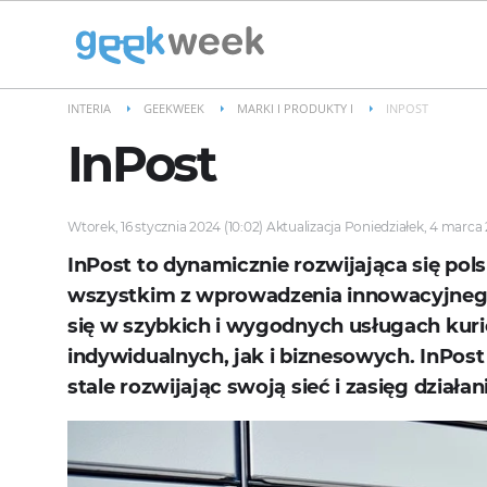
INTERIA
GEEKWEEK
MARKI I PRODUKTY I
INPOST
InPost
Wtorek, 16 stycznia 2024 (10:02) Aktualizacja Poniedziałek, 4 marca 2
InPost to dynamicznie rozwijająca się pol
wszystkim z wprowadzenia innowacyjnego
się w szybkich i wygodnych usługach kuri
indywidualnych, jak i biznesowych. InPos
stale rozwijając swoją sieć i zasięg działan