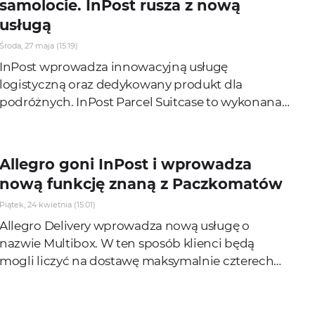
samolocie. InPost rusza z nową
usługą
Środa, 27 maja (15:19)
InPost wprowadza innowacyjną usługę
logistyczną oraz dedykowany produkt dla
podróżnych. InPost Parcel Suitcase to wykonana z
polikarbonu walizka o pojemności 56 l, która
została...
Allegro goni InPost i wprowadza
nową funkcję znaną z Paczkomatów
Piątek, 24 kwietnia (15:01)
Allegro Delivery wprowadza nową usługę o
nazwie Multibox. W ten sposób klienci będą
mogli liczyć na dostawę maksymalnie czterech
paczek do jednej skrytki i następnie zarządzać
nimi jak...