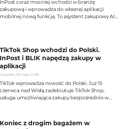
InPost coraz mocniej wchodzi w branżę
zakupową i wprowadza do własnej aplikacji
mobilnej nową funkcję. To asystent zakupowy AI
"Von Halsky". Rozwiązanie trafi do wszystkich
użytkowników...
TikTok Shop wchodzi do Polski.
InPost i BLIK napędzą zakupy w
aplikacji
Czwartek, 28 maja (14:58)
TikTok wprowadza nowość do Polski. Już 15
czerwca nad Wisłą zadebiutuje TikTok Shop,
usługa umożliwiająca zakupy bezpośrednio w
aplikacji podczas oglądania filmików i transmisji
na żywo....
Koniec z drogim bagażem w