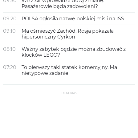
09:50
Wizz Air wprowadza dużą zmianę.
Pasażerowie będą zadowoleni?
09:20
POLSA ogłosiła nazwę polskiej misji na ISS
09:10
Ma ośmieszyć Zachód. Rosja pokazała
hipersoniczny Cyrkon
08:10
Ważny zabytek będzie można zbudować z
klocków LEGO?
07:20
To pierwszy taki statek komercyjny. Ma
nietypowe zadanie
REKLAMA