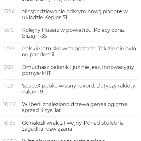
13:56
Niespodziewanie odkryto nową planetę w
układzie Kepler-51
13:15
Kolejny Husarz w powietrzu. Polacy coraz
bliżej F-35
12:55
Polskie lotnisko w tarapatach. Tak źle nie było
od pandemii
12:21
Dmuchasz balonik i już nie jesz. Innowacyjny
pomysł MIT
11:25
SpaceX pobiło własny rekord. Dotyczy rakiety
Falcon 9
10:42
W Iberii znaleziono drzewa genealogiczne
sprzed 4 tys. lat
10:35
Odnaleźli wrak z I wojny. Ponad stuletnia
zagadka rozwiązana