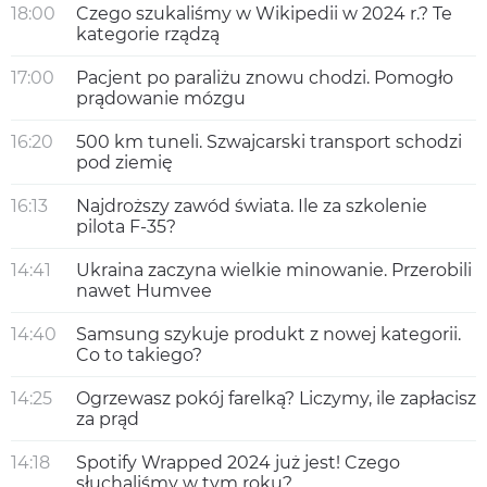
18:00
Czego szukaliśmy w Wikipedii w 2024 r.? Te
kategorie rządzą
17:00
Pacjent po paraliżu znowu chodzi. Pomogło
prądowanie mózgu
16:20
500 km tuneli. Szwajcarski transport schodzi
pod ziemię
16:13
Najdroższy zawód świata. Ile za szkolenie
pilota F-35?
14:41
Ukraina zaczyna wielkie minowanie. Przerobili
nawet Humvee
14:40
Samsung szykuje produkt z nowej kategorii.
Co to takiego?
14:25
Ogrzewasz pokój farelką? Liczymy, ile zapłacisz
za prąd
14:18
Spotify Wrapped 2024 już jest! Czego
słuchaliśmy w tym roku?