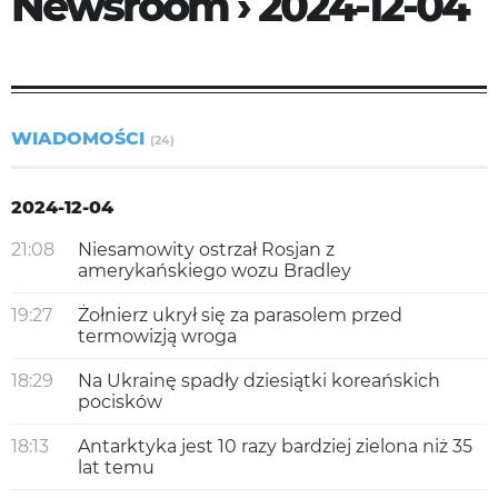
Newsroom › 2024-12-04
WIADOMOŚCI
(24)
2024-12-04
21:08
Niesamowity ostrzał Rosjan z
amerykańskiego wozu Bradley
19:27
Żołnierz ukrył się za parasolem przed
termowizją wroga
18:29
Na Ukrainę spadły dziesiątki koreańskich
pocisków
18:13
Antarktyka jest 10 razy bardziej zielona niż 35
lat temu