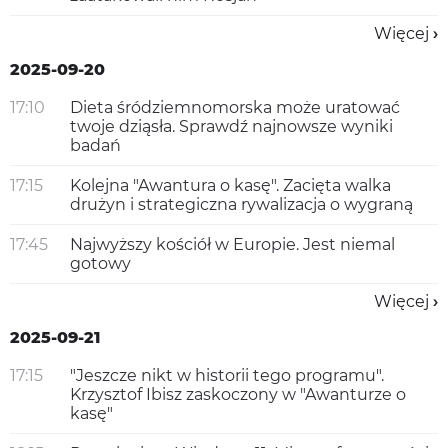
Więcej
2025-09-20
17:10
Dieta śródziemnomorska może uratować
twoje dziąsła. Sprawdź najnowsze wyniki
badań
17:15
Kolejna "Awantura o kasę". Zacięta walka
drużyn i strategiczna rywalizacja o wygraną
17:45
Najwyższy kościół w Europie. Jest niemal
gotowy
Więcej
2025-09-21
17:15
"Jeszcze nikt w historii tego programu".
Krzysztof Ibisz zaskoczony w "Awanturze o
kasę"