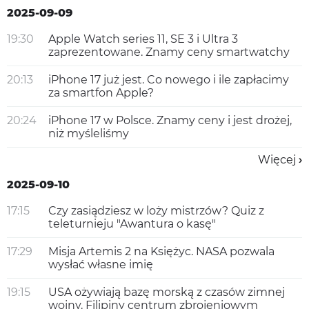
2025-09-09
19:30
Apple Watch series 11, SE 3 i Ultra 3
zaprezentowane. Znamy ceny smartwatchy
20:13
iPhone 17 już jest. Co nowego i ile zapłacimy
za smartfon Apple?
20:24
iPhone 17 w Polsce. Znamy ceny i jest drożej,
niż myśleliśmy
Więcej
2025-09-10
17:15
Czy zasiądziesz w loży mistrzów? Quiz z
teleturnieju "Awantura o kasę"
17:29
Misja Artemis 2 na Księżyc. NASA pozwala
wysłać własne imię
19:15
USA ożywiają bazę morską z czasów zimnej
wojny. Filipiny centrum zbrojeniowym