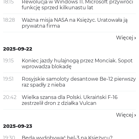
18:15
Rewolucja w Windows 11. Microsoft przywróci
funkcję sprzed kilkunastu lat
18:28
Ważna misja NASA na Księżyc. Uratowała ją
prywatna firma
Więcej
2025-09-22
19:15
Koniec jazdy hulajnogą przez Monciak. Sopot
wprowadza blokadę
19:51
Rosyjskie samoloty desantowe Be-12 pierwszy
raz spadły z nieba
20:42
Wielka szansa dla Polski. Ukraiński F-16
zestrzelił dron z działka Vulcan
Więcej
2025-09-23
19:30
Będą wydobywać hel-3 na Księżycu?