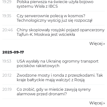
19:29
Polska pierwsza na świecie użyła bojowo
systemu Wisła z IBCS
19:35
Czy serwerownie polecą w kosmos?
Technologiczny wyścig już się rozpoczął
20:46
Chiny skopiowały rosyjski pojazd opancerzony
Tajfun-K. Moskwa jest wściekła
Więcej
2025-09-17
19:53
USA wysłały na Ukrainę ogromny transport
pocisków rakietowych
20:12
Zwodzone mosty i ronda z przeszkodami. Tak
kraje bałtyckie mają walczyć z Rosją
20:19
Co zrobić, gdy w mieście zawyją syreny
alarmowe przed dronami?
Więcej