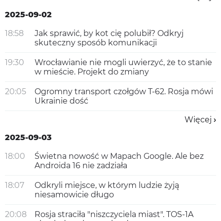
2025-09-02
18:58
Jak sprawić, by kot cię polubił? Odkryj
skuteczny sposób komunikacji
19:30
Wrocławianie nie mogli uwierzyć, że to stanie
w mieście. Projekt do zmiany
20:05
Ogromny transport czołgów T-62. Rosja mówi
Ukrainie dość
Więcej
2025-09-03
18:00
Świetna nowość w Mapach Google. Ale bez
Androida 16 nie zadziała
18:07
Odkryli miejsce, w którym ludzie żyją
niesamowicie długo
20:08
Rosja straciła "niszczyciela miast". TOS-1A