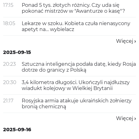
17:15
Ponad 5 tys. złotych różnicy. Czy uda się
pokonać mistrzów w "Awanturze o kasę"?
18:05
Lekarze w szoku. Kobieta czuła nienasycony
apetyt na… wybielacz
Więcej
2025-09-15
20:23
Sztuczna inteligencja podała datę, kiedy Rosja
dotrze do granicy z Polską
20:30
3,4 kilometra długości. Ukończyli najdłuższy
wiadukt kolejowy w Wielkiej Brytanii
21:17
Rosyjska armia atakuje ukraińskich żołnierzy
bronią chemiczną
Więcej
2025-09-16