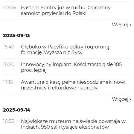
20:46
Eastern Sentry już w ruchu. Ogromny
samolot przyleciał do Polski
Więcej
2025-09-13
15:47
Głęboko w Pacyfiku odkryli ogromną
formację. Wyższa niż Rysy
16:20
Innowacyjny implant. Kości zrastają się 185
proc. lepiej
17:15
Awantura o kasę pełna niespodzianek, nowi
uczestnicy i rekordowe nagrody
Więcej
2025-09-14
16:55
Największe muzeum na świecie powstaje w
Indiach. 950 sal i tysiące eksponatów