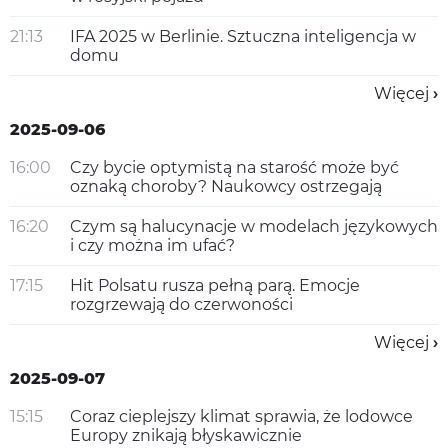
21:13
IFA 2025 w Berlinie. Sztuczna inteligencja w
domu
Więcej
2025-09-06
16:00
Czy bycie optymistą na starość może być
oznaką choroby? Naukowcy ostrzegają
16:20
Czym są halucynacje w modelach językowych
i czy można im ufać?
17:15
Hit Polsatu rusza pełną parą. Emocje
rozgrzewają do czerwoności
Więcej
2025-09-07
15:15
Coraz cieplejszy klimat sprawia, że lodowce
Europy znikają błyskawicznie