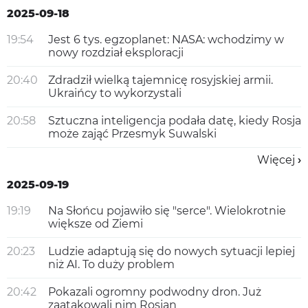
2025-09-18
19:54
Jest 6 tys. egzoplanet: NASA: wchodzimy w
nowy rozdział eksploracji
20:40
Zdradził wielką tajemnicę rosyjskiej armii.
Ukraińcy to wykorzystali
20:58
Sztuczna inteligencja podała datę, kiedy Rosja
może zająć Przesmyk Suwalski
Więcej
2025-09-19
19:19
Na Słońcu pojawiło się "serce". Wielokrotnie
większe od Ziemi
20:23
Ludzie adaptują się do nowych sytuacji lepiej
niż AI. To duży problem
20:42
Pokazali ogromny podwodny dron. Już
zaatakowali nim Rosjan