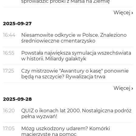
sprowadzić próbki z Marsa na Ziemię
Więcej
2025-09-27
16:44
Niesamowite odkrycie w Polsce. Znaleziono
średniowieczne cmentarzysko
16:55
Powstała największa symulacja wszechświata
w historii. Miliardy galaktyk
17:25
Czy mistrzowie "Awantury o kasę" ponownie
będą na szczycie? Rywalizacja trwa
Więcej
2025-09-28
16:20
QUIZ o ikonach lat 2000. Nostalgiczna podróż
pełna wyzwań!
17:05
Mózg uszkodzony udarem? Komórki
macierzyste na pomoc