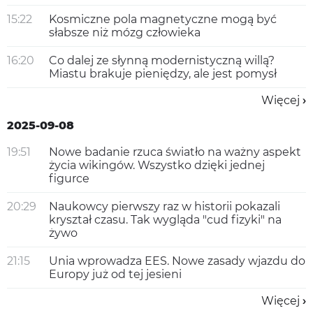
15:22
Kosmiczne pola magnetyczne mogą być
słabsze niż mózg człowieka
16:20
Co dalej ze słynną modernistyczną willą?
Miastu brakuje pieniędzy, ale jest pomysł
Więcej
2025-09-08
19:51
Nowe badanie rzuca światło na ważny aspekt
życia wikingów. Wszystko dzięki jednej
figurce
20:29
Naukowcy pierwszy raz w historii pokazali
kryształ czasu. Tak wygląda "cud fizyki" na
żywo
21:15
Unia wprowadza EES. Nowe zasady wjazdu do
Europy już od tej jesieni
Więcej