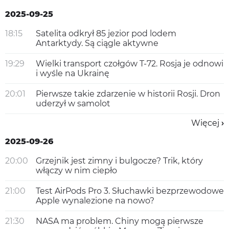
2025-09-25
18:15
Satelita odkrył 85 jezior pod lodem
Antarktydy. Są ciągle aktywne
19:29
Wielki transport czołgów T-72. Rosja je odnowi
i wyśle na Ukrainę
20:01
Pierwsze takie zdarzenie w historii Rosji. Dron
uderzył w samolot
Więcej
2025-09-26
20:00
Grzejnik jest zimny i bulgocze? Trik, który
włączy w nim ciepło
21:00
Test AirPods Pro 3. Słuchawki bezprzewodowe
Apple wynalezione na nowo?
21:30
NASA ma problem. Chiny mogą pierwsze