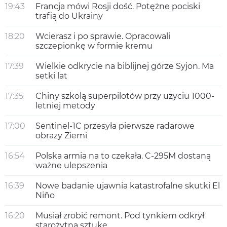
19:43
Francja mówi Rosji dość. Potężne pociski
trafią do Ukrainy
18:20
Wcierasz i po sprawie. Opracowali
szczepionkę w formie kremu
17:39
Wielkie odkrycie na biblijnej górze Syjon. Ma
setki lat
17:35
Chiny szkolą superpilotów przy użyciu 1000-
letniej metody
17:00
Sentinel-1C przesyła pierwsze radarowe
obrazy Ziemi
16:54
Polska armia na to czekała. C-295M dostaną
ważne ulepszenia
16:39
Nowe badanie ujawnia katastrofalne skutki El
Niño
16:20
Musiał zrobić remont. Pod tynkiem odkrył
starożytną sztukę