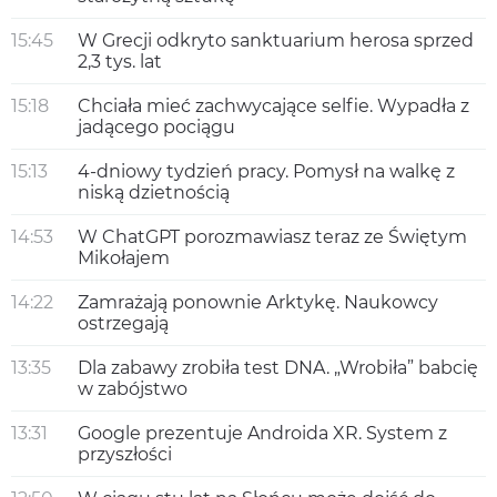
15:45
W Grecji odkryto sanktuarium herosa sprzed
2,3 tys. lat
15:18
Chciała mieć zachwycające selfie. Wypadła z
jadącego pociągu
15:13
4-dniowy tydzień pracy. Pomysł na walkę z
niską dzietnością
14:53
W ChatGPT porozmawiasz teraz ze Świętym
Mikołajem
14:22
Zamrażają ponownie Arktykę. Naukowcy
ostrzegają
13:35
Dla zabawy zrobiła test DNA. „Wrobiła” babcię
w zabójstwo
13:31
Google prezentuje Androida XR. System z
przyszłości