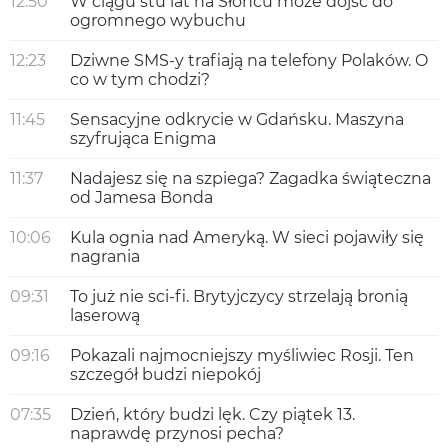
12:50
W ciągu stu lat na Słońcu może dojść do
ogromnego wybuchu
12:23
Dziwne SMS-y trafiają na telefony Polaków. O
co w tym chodzi?
11:45
Sensacyjne odkrycie w Gdańsku. Maszyna
szyfrująca Enigma
11:37
Nadajesz się na szpiega? Zagadka świąteczna
od Jamesa Bonda
10:06
Kula ognia nad Ameryką. W sieci pojawiły się
nagrania
09:31
To już nie sci-fi. Brytyjczycy strzelają bronią
laserową
09:16
Pokazali najmocniejszy myśliwiec Rosji. Ten
szczegół budzi niepokój
07:35
Dzień, który budzi lęk. Czy piątek 13.
naprawdę przynosi pecha?